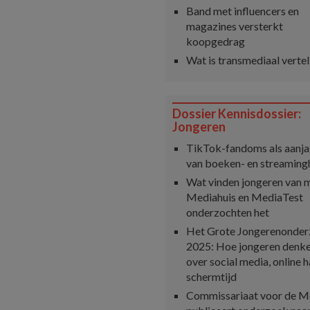
Band met influencers en
magazines versterkt
koopgedrag
Wat is transmediaal vertel
Dossier Kennisdossier:
Jongeren
TikTok-fandoms als aanja
van boeken- en streaming
Wat vinden jongeren van 
Mediahuis en MediaTest
onderzochten het
Het Grote Jongerenonde
2025: Hoe jongeren denk
over social media, online h
schermtijd
Commissariaat voor de M