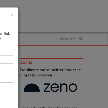
×
en link
e
inloggen
Search
Socho
De slimme motor achter moderne
uitgeefprocessen
Zeno is dé softwareoplossing voor