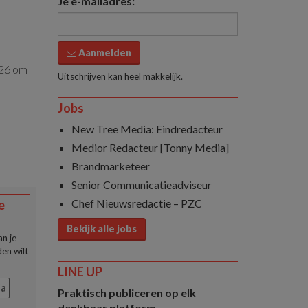
Je e-mailadres:
Aanmelden
026 om
Uitschrijven kan heel makkelijk.
Jobs
New Tree Media: Eindredacteur
Medior Redacteur [Tonny Media]
Brandmarketeer
Senior Communicatieadviseur
Chef Nieuwsredactie – PZC
e
Bekijk alle jobs
n je
en wilt
LINE UP
ia
Praktisch publiceren op elk
denkbaar platform