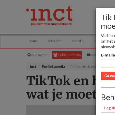
TikT
moe
Vul hier
om het 
home
mijn inct
events
dossiers
nieuwsb
E-mail
Alle media
Publieksmedia
Vakmedia
inct
Publieksmedia
TikTok en het boekenvak: dit is w
TikTok en het 
Ga ve
wat je moet w
Bent
Log da