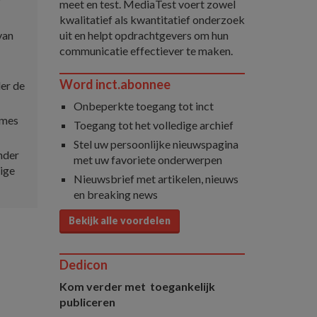
r
meet en test. MediaTest voert zowel
kwalitatief als kwantitatief onderzoek
uit en helpt opdrachtgevers om hun
van
communicatie effectiever te maken.
Word inct.abonnee
er de
Onbeperkte toegang tot inct
ames
Toegang tot het volledige archief
Stel uw persoonlijke nieuwspagina
nder
met uw favoriete onderwerpen
ige
Nieuwsbrief met artikelen, nieuws
en breaking news
Bekijk alle voordelen
Dedicon
Kom verder met toegankelijk
publiceren