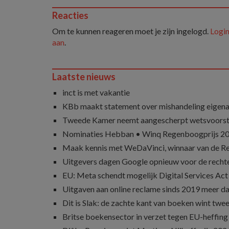
Reacties
Om te kunnen reageren moet je zijn ingelogd.
Login
aan
.
Laatste nieuws
inct is met vakantie
KBb maakt statement over mishandeling eigena
Tweede Kamer neemt aangescherpt wetsvoorst
Nominaties Hebban • Winq Regenboogprijs 2
Maak kennis met WeDaVinci, winnaar van de 
Uitgevers dagen Google opnieuw voor de recht
EU: Meta schendt mogelijk Digital Services Act
Uitgaven aan online reclame sinds 2019 meer d
Dit is Slak: de zachte kant van boeken wint twee
Britse boekensector in verzet tegen EU-heffing