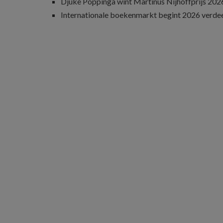
Djûke Poppinga wint Martinus Nijhoffprijs 202
Internationale boekenmarkt begint 2026 verde