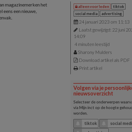
 van magazinemerken het
alleen voor leden
tiktok
el eens een nieuwe,
social media
advertising
envak.
24 januari 2023 om 11:13
Laatst gewijzigd: 22 juni 2
14:09
4 minuten leestijd
Sharony Mulders
Download artikel als PDF
Print artikel
Volgen via je persoonlijk
nieuwsoverzicht
Selecteer de onderwerpen waarva
via
Mijn inct
op de hoogte gehoud
worden.
tiktok
social med