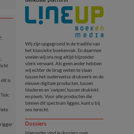
2:
Wij zijn opgegroeid in de traditie van
het klassieke boekenvak. En daarmee
voelen wij ons nog altijd bijzonder
1:
sterk verwant. Als geen ander hebben
icht
wij echter de brug weten te slaan
tussen het ouderwetse drukwerk en de
dit is
nieuwe digitale producten, tussen
bladeren en ‘swipen’, tussen drukinkt
kTok:
en pixels. Voor alle producten die
binnen dit spectrum liggen, kunt u bij
ons terecht.
iete
Dossiers
trigger
Hieronder vind je dossiers over