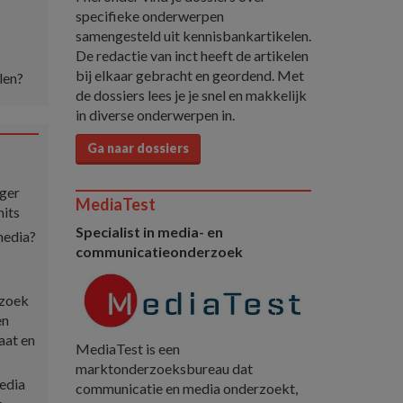
specifieke onderwerpen
samengesteld uit kennisbankartikelen.
De redactie van inct heeft de artikelen
bij elkaar gebracht en geordend. Met
len?
de dossiers lees je je snel en makkelijk
in diverse onderwerpen in.
Ga naar dossiers
ger
MediaTest
hits
Specialist in media- en
media?
communicatieonderzoek
rzoek
en
aat en
MediaTest is een
marktonderzoeksbureau dat
edia
communicatie en media onderzoekt,