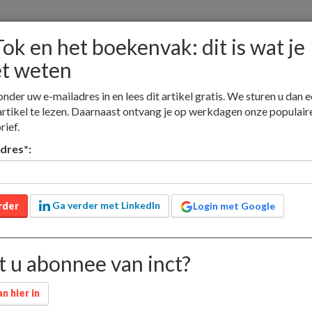
ok en het boekenvak: dit is wat je
t weten
onder uw e-mailadres in en lees dit artikel gratis. We sturen u dan e
nieuw
artikel te lezen. Daarnaast ontvang je op werkdagen onze populair
adverteren
jobs
contact
lid worden
rief.
adres
*
:
Educatieve media
Nieuwsmedia
Boekhandel
at je moet weten
boekenvak: dit is
Ga verder met LinkedIn
rder
Login met Google
eten
 u abonnee van inct?
n hier in