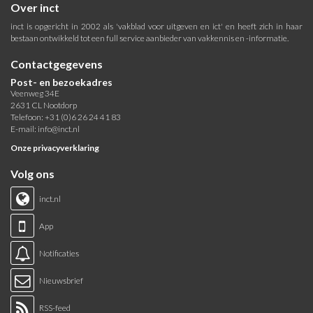
Over inct
inct is opgericht in 2002 als 'vakblad voor uitgeven en ict' en heeft zich in haar
bestaan ontwikkeld tot een full service aanbieder van vakkennis en -informatie.
Contactgegevens
Post- en bezoekadres
Veenweg 34E
2631 CL Nootdorp
Telefoon: +31 (0)6 26 24 41 83
E-mail:
info@inct.nl
Onze privacyverklaring
Volg ons
inct.nl
App
Notificaties
Nieuwsbrief
RSS-feed