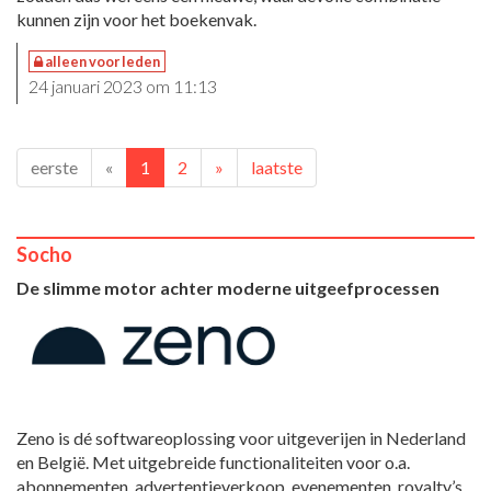
kunnen zijn voor het boekenvak.
alleen voor leden
24 januari 2023 om 11:13
eerste
«
1
2
»
laatste
Socho
De slimme motor achter moderne uitgeefprocessen
Zeno is dé softwareoplossing voor uitgeverijen in Nederland
en België. Met uitgebreide functionaliteiten voor o.a.
abonnementen, advertentieverkoop, evenementen, royalty’s