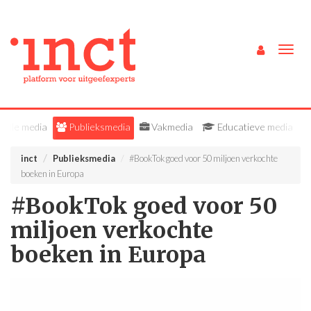
Togg
navig
Alle media
Publieksmedia
Vakmedia
Educatieve media
inct
Publieksmedia
#BookTok goed voor 50 miljoen verkochte
boeken in Europa
#BookTok goed voor 50
miljoen verkochte
boeken in Europa