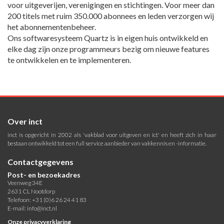
voor uitgeverijen, verenigingen en stichtingen. Voor meer dan
200 titels met ruim 350.000 abonnees en leden verzorgen wij
het abonnementenbeheer.
Ons softwaresysteem Quartz is in eigen huis ontwikkeld en
elke dag zijn onze programmeurs bezig om nieuwe features
te ontwikkelen en te implementeren.
Over inct
inct is opgericht in 2002 als 'vakblad voor uitgeven en ict' en heeft zich in haar
bestaan ontwikkeld tot een full service aanbieder van vakkennis en -informatie.
Contactgegevens
Post- en bezoekadres
Veenweg 34E
2631 CL Nootdorp
Telefoon: +31 (0)6 26 24 41 83
E-mail:
info@inct.nl
Onze privacyverklaring