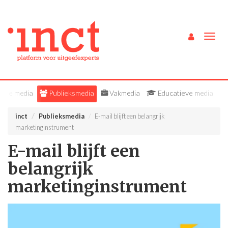
Togg
navig
Alle media
Publieksmedia
Vakmedia
Educatieve media
inct
Publieksmedia
E-mail blijft een belangrijk
marketinginstrument
E-mail blijft een
belangrijk
marketinginstrument