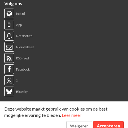
Volg ons
inct.nl
App
Notificaties
Nieuwsbrief
RSS-feed
Facebook
X
Bluesky
Links
Deze website maakt gebruik van cookies om de best
Sitemap
mogelijke ervaring te bieden.
Lees meer
Tags overzicht
Weigeren
Accepteren