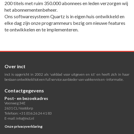
200 titels met ruim 350.000 abonnees en leden verzorgen wij
het abonnementenbeheer.
Ons softwaresysteem Quartz is in eigen huis ontwikkeld en
elke dag zijn onze programmeurs bezig om nieuwe features
te ontwikkelen en te implementeren.
Over inct
inct is opgericht in 2002 als 'vakblad voor uitgeven en ict' en heeft zich in haar
bestaan ontwikkeld tot een full service aanbieder van vakkennis en -informatie.
Contactgegevens
Post- en bezoekadres
Veenweg 34E
2631 CL Nootdorp
Telefoon: +31 (0)6 26 24 41 83
E-mail:
info@inct.nl
Onze privacyverklaring