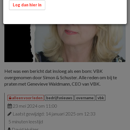
Log dan hier in
Het was een bericht dat insloeg als een bom: VBK
overgenomen door Simon & Schuster. Alle reden om bij te
praten met Genevieve Waldmann, CEO van VBK.
alleen voor leden
bedrijfsnieuws
overname
vbk
23 mei 2024 om 11:00
Laatst gewijzigd: 14 januari 2025 om 12:33
5 minuten leestijd
David Huijzer