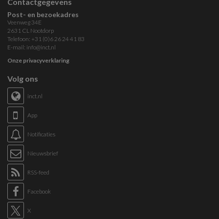
Contactgegevens
Post- en bezoekadres
Veenweg 34E
2631 CL Nootdorp
Telefoon: +31 (0)6 26 24 41 83
E-mail:
info@inct.nl
Onze privacyverklaring
Volg ons
inct.nl
App
Notificaties
Nieuwsbrief
RSS-feed
Facebook
X