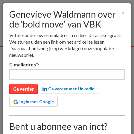
Genevieve Waldmann over
×
de ‘bold move’ van VBK
Togg
navig
Vul hieronder uw e-mailadres in en lees dit artikel gratis.
We sturen u dan een link om het artikel te lezen.
Daarnaast ontvang je op werkdagen onze populaire
nieuwsbrief.
Alle media
Publieksmedia
Vakmedia
Educatieve media
E-mailadres
*
:
inct
Publieksmedia
Genevieve Waldmann over de ‘bold move’
van VBK
Genevieve Waldmann
Ga verder met LinkedIn
Ga verder
over de ‘bold move’ van
Login met Google
VBK
Bent u abonnee van inct?