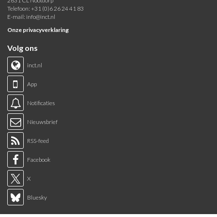
2631 CL Nootdorp
Telefoon: +31 (0)6 26 24 41 83
E-mail:
info@inct.nl
Onze privacyverklaring
Volg ons
inct.nl
App
Notificaties
Nieuwsbrief
RSS-feed
Facebook
X
Bluesky