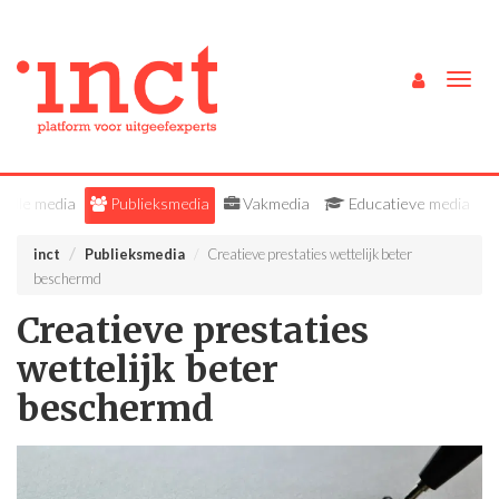
Togg
navig
Alle media
Publieksmedia
Vakmedia
Educatieve media
inct
Publieksmedia
Creatieve prestaties wettelijk beter
beschermd
Creatieve prestaties
wettelijk beter
beschermd