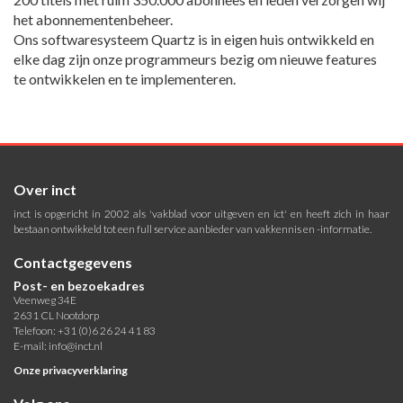
het abonnementenbeheer.
Ons softwaresysteem Quartz is in eigen huis ontwikkeld en
elke dag zijn onze programmeurs bezig om nieuwe features
te ontwikkelen en te implementeren.
Over inct
inct is opgericht in 2002 als 'vakblad voor uitgeven en ict' en heeft zich in haar
bestaan ontwikkeld tot een full service aanbieder van vakkennis en -informatie.
Contactgegevens
Post- en bezoekadres
Veenweg 34E
2631 CL Nootdorp
Telefoon: +31 (0)6 26 24 41 83
E-mail:
info@inct.nl
Onze privacyverklaring