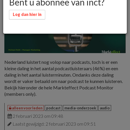
Bent u abonnee van inct?
Log dan hier in
Nederland luistert nog volop naar podcasts, toch is er een
kleine daling in het aantal podcastluisteraars (46%) en een
daling in het aantal luisterminuten. Ondanks deze daling
wordt er vaker betaald om naar podcast te kunnen luisteren.
Bekijk hieronder de hele Markteffect Podcast Monitor
(members only).
alleen voor leden
podcast
media-onderzoek
audio
2 februari 2023 om 09:48
Laatst gewijzigd: 2 februari 2023 om 09:51