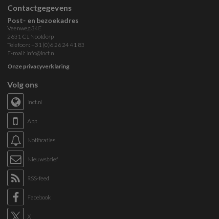
Contactgegevens
Post- en bezoekadres
Veenweg 34E
2631 CL Nootdorp
Telefoon: +31 (0)6 26 24 41 83
E-mail:
info@inct.nl
Onze privacyverklaring
Volg ons
inct.nl
App
Notificaties
Nieuwsbrief
RSS-feed
Facebook
X