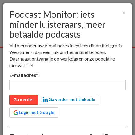
Podcast Monitor: iets
×
minder luisteraars, meer
Togg
navig
betaalde podcasts
Vul hieronder uw e-mailadres in en lees dit artikel gratis.
We sturen u dan een link om het artikel te lezen.
Alle media
Publieksmedia
Vakmedia
Educatieve media
Daarnaast ontvang je op werkdagen onze populaire
nieuwsbrief.
inct
Publieksmedia
Podcast Monitor: iets minder luisteraars,
E-mailadres
*
:
meer betaalde podcasts
Podcast Monitor: iets
minder luisteraars, meer
Ga verder met LinkedIn
Ga verder
betaalde podcasts
Login met Google