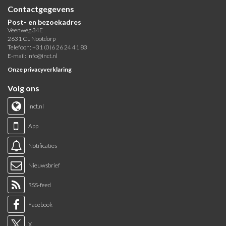
Contactgegevens
Post- en bezoekadres
Veenweg 34E
2631 CL Nootdorp
Telefoon: +31 (0)6 26 24 41 83
E-mail:
info@inct.nl
Onze privacyverklaring
Volg ons
inct.nl
App
Notificaties
Nieuwsbrief
RSS-feed
Facebook
X