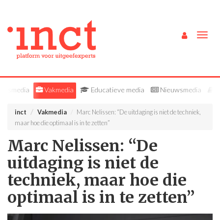
Togg
navig
ieksmedia
Vakmedia
Educatieve media
Nieuwsmedia
B
inct
Vakmedia
Marc Nelissen: “De uitdaging is niet de techniek,
maar hoe die optimaal is in te zetten”
Marc Nelissen: “De
uitdaging is niet de
techniek, maar hoe die
optimaal is in te zetten”