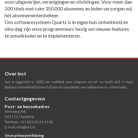
voor uitgeverijen, verenigingen en stichtingen. Voor meer dan
200 titels met ruim 350.000 abonnees en leden verzorgen wij
het abonnementenbeheer.
Ons softwaresysteem Quartz is in eigen huis ontwikkeld en
elke dag zijn onze programmeurs bezig om nieuwe features
te ontwikkelen en te implementeren.
Over inct
inct is opgericht in 2002 als 'vakblad voor uitgeven en ict' en heeft zich in haar
bestaan ontwikkeld tot een full service aanbieder van vakkennis en -informatie.
Contactgegevens
Post- en bezoekadres
Veenweg 34E
2631 CL Nootdorp
Telefoon: +31 (0)6 26 24 41 83
E-mail:
info@inct.nl
Onze privacyverklaring