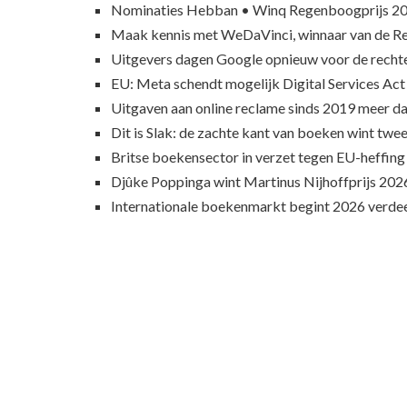
Nominaties Hebban • Winq Regenboogprijs 2
Maak kennis met WeDaVinci, winnaar van de 
Uitgevers dagen Google opnieuw voor de recht
EU: Meta schendt mogelijk Digital Services Act
Uitgaven aan online reclame sinds 2019 meer d
Dit is Slak: de zachte kant van boeken wint twee
Britse boekensector in verzet tegen EU-heffing
Djûke Poppinga wint Martinus Nijhoffprijs 202
Internationale boekenmarkt begint 2026 verde