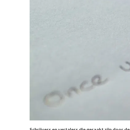
Schrijvers en vertalers die geraakt zijn door d