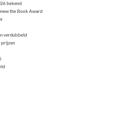
026 bekend
Renew the Book Award
er
an verdubbeld
 prijzen
6
eld