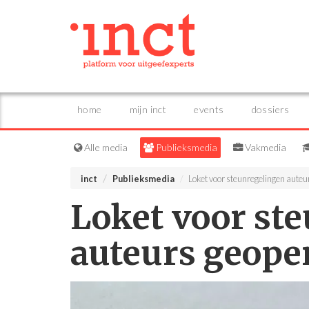
home
mijn inct
events
dossiers
Alle media
Publieksmedia
Vakmedia
inct
Publieksmedia
Loket voor steunregelingen aute
Loket voor st
auteurs geope