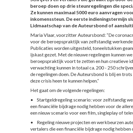
beroep doen op drie steunregelingen die speciaa
Ze kunnen maximaal 5000 euro aanvragen voor
inkomenssteun. De eerste indieningstermijn sl
Lidmaatschap van de Auteursbond of aansluiting 
Maria Vlaar, voorzitter Auteursbond: “De coronacr
voor de beroepspraktijk van zelfstandig werkende s
Publicaties worden uitgesteld, toneelstukken gean
ijskast gezet. Met de nieuwe regelingen kunnen we
beroepspraktijk voort te zetten en hun creatieve id
verwachting kunnen in totaal ca. 200 - 250 schrijve
de regelingen doen. De Auteursbond is blij en trot
deze crisis heen te kunnen helpen.”
Het gaat om de volgende regelingen:
• Startgeldregeling scenario: voor zelfstandig we
een financiële bijdrage nodig hebben voor de aller
een nieuw scenario voor een film, singleplay of telev
• Regeling nieuwe projecten en werkbeurzen auteu
vertalers die een financiële bijdrage nodig hebben 