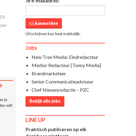
Je e-mailadres:
:59
Aanmelden
mber
Uitschrijven kan heel makkelijk.
Jobs
New Tree Media: Eindredacteur
Medior Redacteur [Tonny Media]
Brandmarketeer
Senior Communicatieadviseur
e
Chef Nieuwsredactie – PZC
n je
Bekijk alle jobs
en wilt
LINE UP
Praktisch publiceren op elk
denkbaar platform