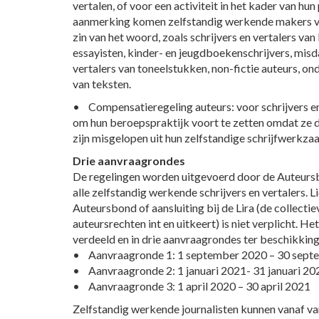
vertalen, of voor een activiteit in het kader van hu
aanmerking komen zelfstandig werkende makers va
zin van het woord, zoals schrijvers en vertalers van
essayisten, kinder- en jeugdboekenschrijvers, misda
vertalers van toneelstukken, non-fictie auteurs, on
van teksten.
• Compensatieregeling auteurs: voor schrijvers e
om hun beroepspraktijk voort te zetten omdat ze 
zijn misgelopen uit hun zelfstandige schrijfwerkz
Drie aanvraagrondes
De regelingen worden uitgevoerd door de Auteurs
alle zelfstandig werkende schrijvers en vertalers.
Auteursbond of aansluiting bij de Lira (de collecti
auteursrechten int en uitkeert) is niet verplicht. He
verdeeld en in drie aanvraagrondes ter beschikking
• Aanvraagronde 1: 1 september 2020 – 30 sept
• Aanvraagronde 2: 1 januari 2021- 31 januari 20
• Aanvraagronde 3: 1 april 2020 – 30 april 2021
Zelfstandig werkende journalisten kunnen vanaf v