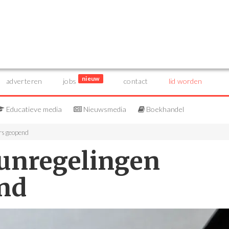
nieuw
adverteren
jobs
contact
lid worden
Educatieve media
Nieuwsmedia
Boekhandel
urs geopend
eunregelingen
nd