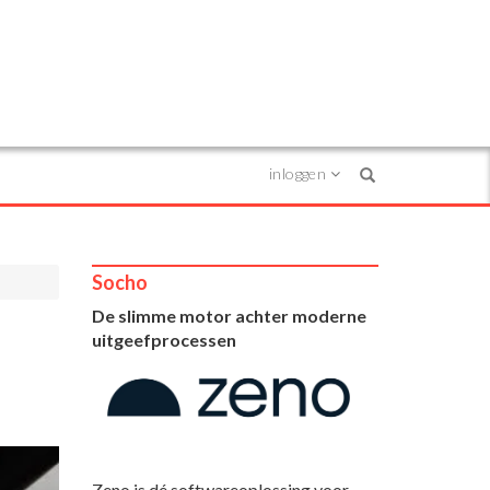
inloggen
Search
Socho
De slimme motor achter moderne
uitgeefprocessen
Zeno is dé softwareoplossing voor