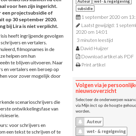
Auteur
wet- & regelgeving
l voor hen zijn ingericht.
subsidie
 een projectsubsidie of
1 september 2020 om 13
uit op 30 september 2020.
Laatst gewijzigd: 1 septe
bij Lira is niet verplicht.
2020 om 14:01
isis heeft ingrijpende gevolgen
3 minuten leestijd
chrijvers en vertalers.
David Huijzer
nuleerd, filmopnames in de
 ze helpen om hun
Download artikel als PDF
eeën te blijven uitvoeren. Naar
Print artikel
rs en vertalers een beroep op
s hen voor zover mogelijk door
Volgen via je persoonlijk
nieuwsoverzicht
Selecteer de onderwerpen waarva
rkende scenarioschrijvers die
via
Mijn inct
op de hoogte gehoud
eerste ontwikkelingsfase van
worden.
isieserie.
Auteur
rs: voor schrijvers en
om een tekst te schrijven of te
wet- & regelgeving