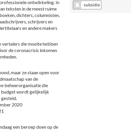
n professionele ontwikkeling. In
subsidie
n teksten in de meest ruime
 boeken, dichters, columnisten,
adschrijvers, schrijvers en
dertitelaars en andere makers
n vertalers die moeite hebben
door de coronacrisis inkomen
aamheden.
bond, maar ze staan open voor
 Lidmaatschap van de
eve beheerorganisatie die
t budget wordt gelijkelijk
 gesteld.
ember 2020
21
andaag een beroep doen op de