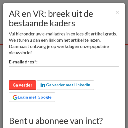
AR en VR: breek uit de
×
bestaande kaders
Togg
navig
Vul hieronder uw e-mailadres in en lees dit artikel gratis.
We sturen u dan een link om het artikel te lezen.
Daarnaast ontvang je op werkdagen onze populaire
nieuwsbrief.
Alle media
Publieksmedia
Vakmedia
Educatieve media
E-mailadres
*
:
inct
Publieksmedia
AR en VR: breek uit de bestaande kaders
AR en VR: breek uit de
Ga verder met LinkedIn
Ga verder
bestaande kaders
Login met Google
Bent u abonnee van inct?