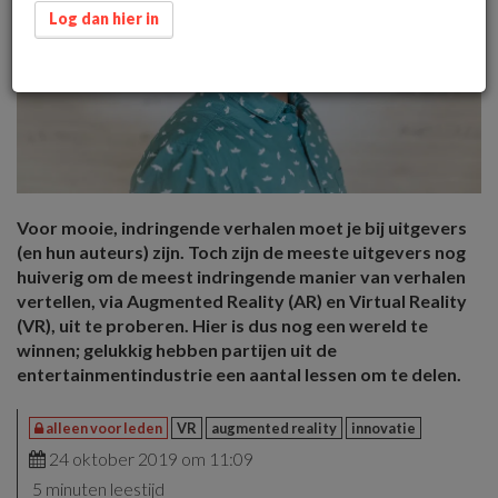
Log dan hier in
Voor mooie, indringende verhalen moet je bij uitgevers
(en hun auteurs) zijn. Toch zijn de meeste uitgevers nog
huiverig om de meest indringende manier van verhalen
vertellen, via Augmented Reality (AR) en Virtual Reality
(VR), uit te proberen. Hier is dus nog een wereld te
winnen; gelukkig hebben partijen uit de
entertainmentindustrie een aantal lessen om te delen.
alleen voor leden
VR
augmented reality
innovatie
24 oktober 2019 om 11:09
5 minuten leestijd