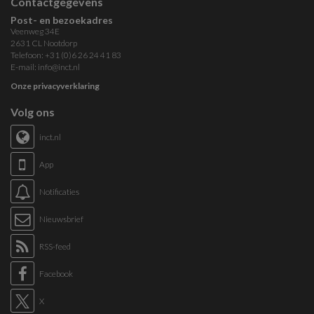
Contactgegevens
Post- en bezoekadres
Veenweg 34E
2631 CL Nootdorp
Telefoon: +31 (0)6 26 24 41 83
E-mail:
info@inct.nl
Onze privacyverklaring
Volg ons
inct.nl
App
Notificaties
Nieuwsbrief
RSS-feed
Facebook
X