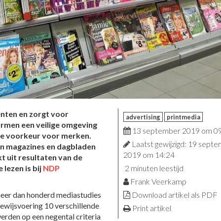
enten en zorgt voor
advertising
printmedia
ormen een veilige omgeving
13 september 2019 om 0
e voorkeur voor merken.
Laatst gewijzigd: 19 sept
an magazines en dagbladen
2019 om 14:24
t uit resultaten van de
 lezen is bij
NDP
2 minuten leestijd
Frank Veerkamp
meer dan honderd mediastudies
Download artikel als PDF
bewijsvoering 10 verschillende
Print artikel
rden op een negental criteria