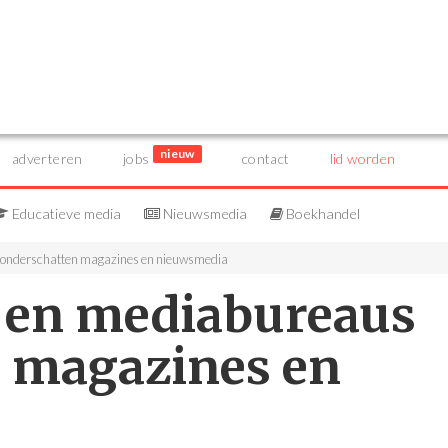
nieuw
adverteren
jobs
contact
lid worden
Educatieve media
Nieuwsmedia
Boekhandel
 onderschatten magazines en nieuwsmedia
 en mediabureaus
 magazines en