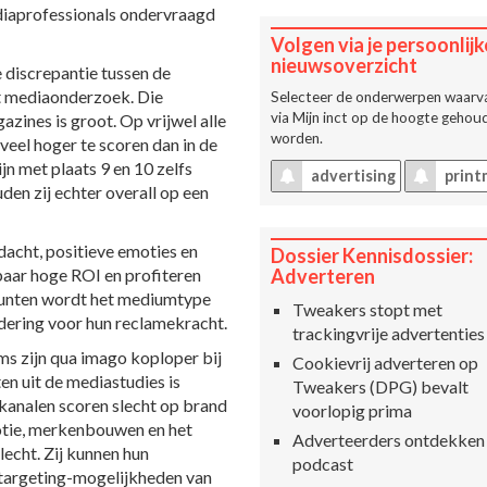
iaprofessionals ondervraagd
Volgen via je persoonlijk
nieuwsoverzicht
e discrepantie tussen de
et mediaonderzoek. Die
Selecteer de onderwerpen waarva
via
Mijn inct
op de hoogte gehoud
zines is groot. Op vrijwel alle
worden.
veel hoger te scoren dan in de
n met plaats 9 en 10 zelfs
advertising
print
en zij echter overall op een
acht, positieve emoties en
Dossier Kennisdossier:
aar hoge ROI en profiteren
Adverteren
 punten wordt het mediumtype
Tweakers stopt met
dering voor hun reclamekracht.
trackingvrije advertenties
rms zijn qua imago koploper bij
Cookievrij adverteren op
en uit de mediastudies is
Tweakers (DPG) bevalt
 kanalen scoren slecht op brand
voorlopig prima
motie, merkenbouwen en het
Adverteerders ontdekken
lecht. Zij kunnen hun
podcast
e targeting-mogelijkheden van