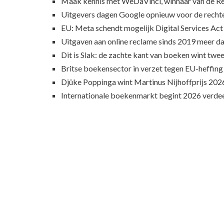
Maak kennis met WeDaVinci, winnaar van de 
Uitgevers dagen Google opnieuw voor de recht
EU: Meta schendt mogelijk Digital Services Act
Uitgaven aan online reclame sinds 2019 meer d
Dit is Slak: de zachte kant van boeken wint twee
Britse boekensector in verzet tegen EU-heffing
Djûke Poppinga wint Martinus Nijhoffprijs 202
Internationale boekenmarkt begint 2026 verde