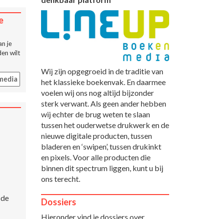
e
n je
en wilt
Wij zijn opgegroeid in de traditie van
media
het klassieke boekenvak. En daarmee
voelen wij ons nog altijd bijzonder
sterk verwant. Als geen ander hebben
wij echter de brug weten te slaan
tussen het ouderwetse drukwerk en de
nieuwe digitale producten, tussen
bladeren en ‘swipen’, tussen drukinkt
en pixels. Voor alle producten die
binnen dit spectrum liggen, kunt u bij
ons terecht.
 de
Dossiers
Hieronder vind je dossiers over