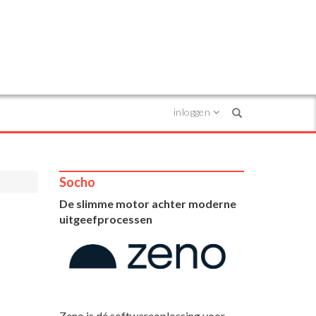
inloggen
Search
Socho
De slimme motor achter moderne
uitgeefprocessen
Zeno is dé softwareoplossing voor