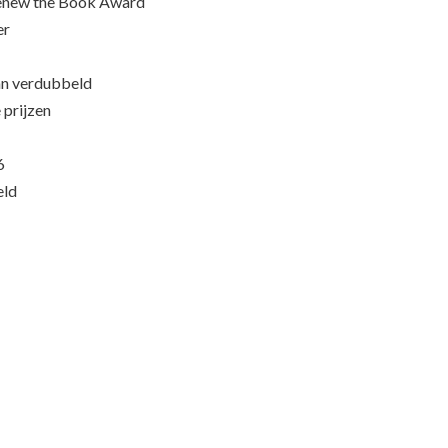
Renew the Book Award
er
an verdubbeld
 prijzen
6
eld