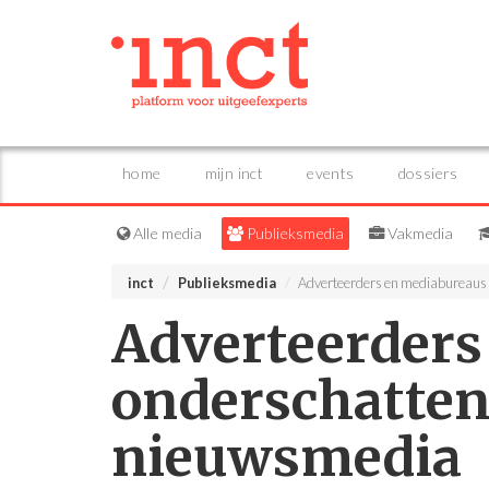
home
mijn inct
events
dossiers
Alle media
Publieksmedia
Vakmedia
inct
Publieksmedia
Adverteerders en mediabureaus
Adverteerders
onderschatten
nieuwsmedia