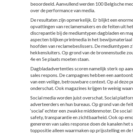
beoordeeld. Aanvullend werden 100 Belgische med
over de performance van media.
De resultaten zijn opmerkelijk. Er blijkt een enorm
opvattingen van reclamemakers en de feiten uit h
discrepantie bij de mediumtypen dagbladen en maga
aspecten blijken printmedia in het bewijsmateriaal 
hoofden van reclamebeslissers. De mediumtypen zij
hekkensluiters. Op grond van de bronnenstudie zoud
4e en 5e plaats moeten staan.
Dagbladadvertenties scoren namelijk sterk op aand
sales respons. De campagnes hebben een aantoonb
van een veilige, betrouwbare context. Op al deze
onderschat. Ook magazines krijgen te weinig waar
Social media worden juist overschat. Social platfo
adverteerders en hun bureaus. Op grond van de feit
‘social’ echter een zwakke middenmoter. De social
safety, transparantie en zichtbaarheid. Ook op e
genereren van sales response doen de kanalen het s
toppositie alleen waarmaken op prijsstelling en d