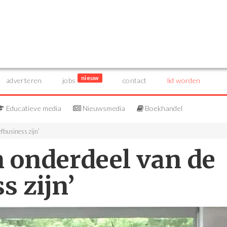
nieuw
adverteren
jobs
contact
lid worden
Educatieve media
Nieuwsmedia
Boekhandel
fbusiness zijn’
n onderdeel van de
s zijn’