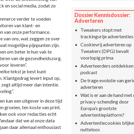
 en social media, zodat ze
Dossier Kennisdossier:
ommerce verder te voeden
Adverteren
itoren van klant- en
Tweakers stopt met
en van onze performance.
trackingvrije advertenties
ze van ons, wat zeggen ze over
Cookievrij adverteren op
wat mogelijke pijnpunten zijn.
Tweakers (DPG) bevalt
pen om beter in hun vak te
voorlopig prima
eteren van de gezondheidszorg.
voor leveren”.
Adverteerders ontdekken
elke tekst je best kunt
podcast
. Klantgedrag levert input op,
De trage evolutie van geri
zegt altijd meer dan intentie.
adverteren
eling”.
Wat is er aan de hand met
 kan een uitgever in deze tijd
privacy-schending door
n groeien, ten koste van print.
Europa’s grootste
rken ook voor redacties echt
advertentieplatform?
andaar dat we al onze data
Advertentiecookies blijke
 gaan daar allemaal enthousiast
nutteloos