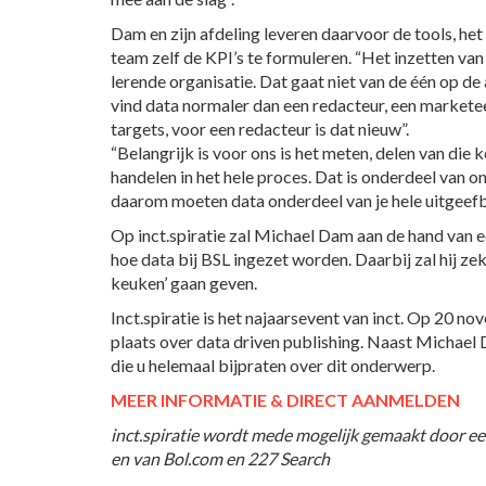
Dam en zijn afdeling leveren daarvoor de tools, het
team zelf de KPI’s te formuleren. “Het inzetten va
lerende organisatie. Dat gaat niet van de één op d
vind data normaler dan een redacteur, een markete
targets, voor een redacteur is dat nieuw”.
“Belangrijk is voor ons is het meten, delen van die
handelen in het hele proces. Dat is onderdeel van o
daarom moeten data onderdeel van je hele uitgeefb
Op inct.spiratie zal Michael Dam aan de hand van e
hoe data bij BSL ingezet worden. Daarbij zal hij zeke
keuken’ gaan geven.
Inct.spiratie is het najaarsevent van inct. Op 20 n
plaats over data driven publishing. Naast Michael 
die u helemaal bijpraten over dit onderwerp.
MEER INFORMATIE & DIRECT AANMELDEN
inct.spiratie wordt mede mogelijk gemaakt door ee
en van Bol.com en 227 Search