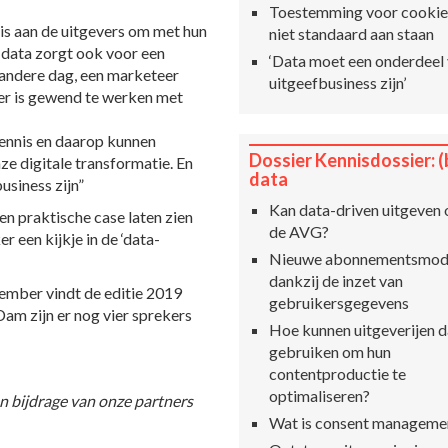
Toestemming voor cooki
 is aan de uitgevers om met hun
niet standaard aan staan
n data zorgt ook voor een
‘Data moet een onderdeel
e andere dag, een marketeer
uitgeefbusiness zijn’
er is gewend te werken met
 kennis en daarop kunnen
Dossier Kennisdossier: (
nze digitale transformatie. En
data
usiness zijn”
Kan data-driven uitgeven
en praktische case laten zien
de AVG?
r een kijkje in de ‘data-
Nieuwe abonnementsmod
dankzij de inzet van
ovember vindt de editie 2019
gebruikersgegevens
Dam zijn er nog vier sprekers
Hoe kunnen uitgeverijen d
gebruiken om hun
contentproductie te
optimaliseren?
n bijdrage van onze partners
Wat is consent manageme