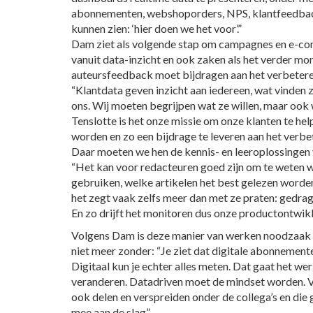
abonnementen, webshoporders, NPS, klantfeedback
kunnen zien: ‘hier doen we het voor’.”
Dam ziet als volgende stap om campagnes en e-c
vanuit data-inzicht en ook zaken als het verder mon
auteursfeedback moet bijdragen aan het verbeter
“Klantdata geven inzicht aan iedereen, wat vinden 
ons. Wij moeten begrijpen wat ze willen, maar ook 
Tenslotte is het onze missie om onze klanten te hel
worden en zo een bijdrage te leveren aan het verb
Daar moeten we hen de kennis- en leeroplossingen 
“Het kan voor redacteuren goed zijn om te weten w
gebruiken, welke artikelen het best gelezen worden
het zegt vaak zelfs meer dan met ze praten: gedrag 
En zo drijft het monitoren dus onze productontwikk
Volgens Dam is deze manier van werken noodzaak en
niet meer zonder: “Je ziet dat digitale abonnemente
Digitaal kun je echter alles meten. Dat gaat het we
veranderen. Datadriven moet de mindset worden. V
ook delen en verspreiden onder de collega’s en die
mee aan de slag”.