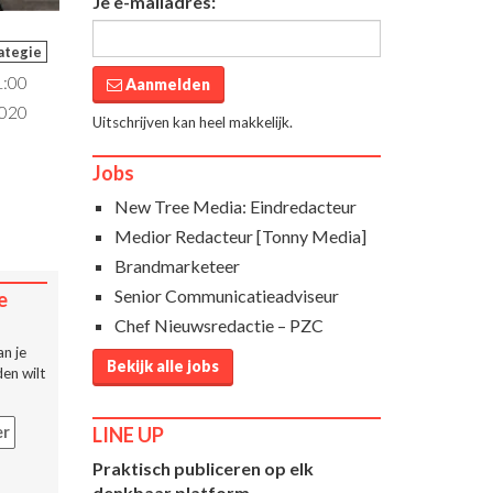
Je e-mailadres:
ategie
1:00
Aanmelden
2020
Uitschrijven kan heel makkelijk.
Jobs
New Tree Media: Eindredacteur
Medior Redacteur [Tonny Media]
Brandmarketeer
Senior Communicatieadviseur
e
Chef Nieuwsredactie – PZC
n je
Bekijk alle jobs
en wilt
LINE UP
er
Praktisch publiceren op elk
denkbaar platform