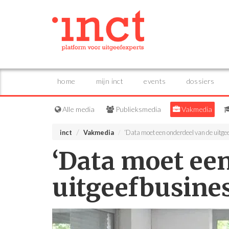
home
mijn inct
events
dossiers
Alle media
Publieksmedia
Vakmedia
inct
Vakmedia
‘Data moet een onderdeel van de uitgee
‘Data moet ee
uitgeefbusines