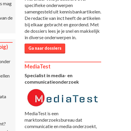
es mag
specifieke onderwerpen
samengesteld uit kennisbankartikelen.
 van de
De redactie van inct heeft de artikelen
bij elkaar gebracht en geordend. Met
de dossiers lees je je snel en makkelijk
in diverse onderwerpen in.
big)
Ga naar dossiers
 onder
MediaTest
Specialist in media- en
ellen
communicatieonderzoek
ata
MediaTest is een
marktonderzoeksbureau dat
nt?
communicatie en media onderzoekt,