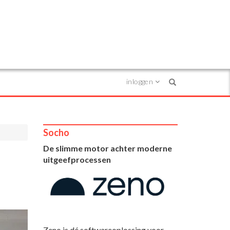
inloggen
Search
Socho
De slimme motor achter moderne
uitgeefprocessen
Zeno is dé softwareoplossing voor