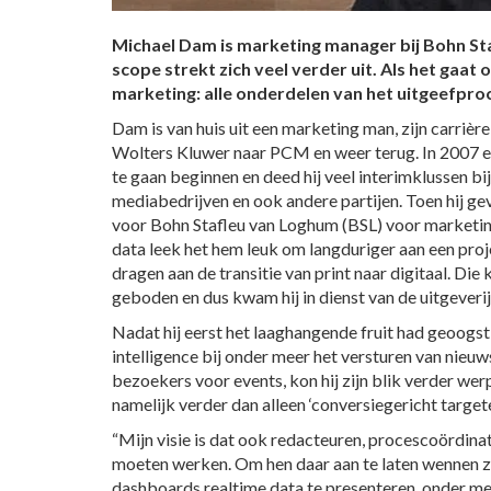
Michael Dam is marketing manager bij Bohn St
scope strekt zich veel verder uit. Als het gaa
marketing: alle onderdelen van het uitgeefproc
Dam is van huis uit een marketing man, zijn carrière
Wolters Kluwer naar PCM en weer terug. In 2007 ec
te gaan beginnen en deed hij veel interimklussen bij
mediabedrijven en ook andere partijen. Toen hij g
voor Bohn Stafleu van Loghum (BSL) voor marketing
data leek het hem leuk om langduriger aan een proj
dragen aan de transitie van print naar digitaal. Di
geboden en dus kwam hij in dienst van de uitgeverij
Nadat hij eerst het laaghangende fruit had geoogst
intelligence bij onder meer het versturen van nieu
bezoekers voor events, kon hij zijn blik verder we
namelijk verder dan alleen ‘conversiegericht target
“Mijn visie is dat ook redacteuren, procescoördina
moeten werken. Om hen daar aan te laten wennen zi
dashboards realtime data te presenteren, onder me