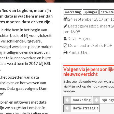
afleu van Loghum, maar zijn
marketing
springer
data-str
t om data is wat hem meer dan
24 september 2019 om 1
es moeten data driven zijn.
Laatst gewijzigd: 5 maart 
 leidde hem in het begin van
om 16:09
hter besloot hij voor zichzelf
David Huijzer
 verschillende uitgevers,
Download artikel als PDF
evraagd werd een plan te maken
 intelligence en de inzet van
Print artikel
ect te kunnen werken en bij te
e kans werd hem in 2017 bij BSL
.
Volgen via je persoonlijk
nieuwsoverzicht
, het opzetten van data
Selecteer de onderwerpen waarva
wsbrieven en het werven van
via
Mijn inct
op de hoogte gehoud
rpen. Data gaat volgens Dam
worden.
en’
marketing
spring
toren en uitgevers met data
jn we nu gestart om hen in
data-strategie
er over de ontwikkeling van