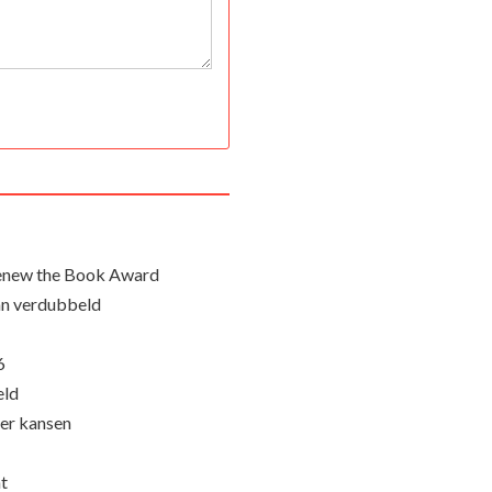
Renew the Book Award
an verdubbeld
6
eld
eer kansen
nt