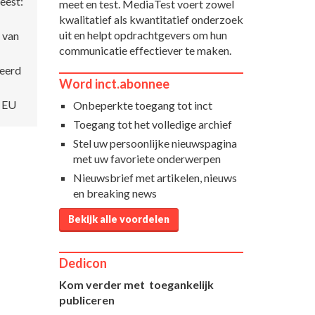
eest:
meet en test. MediaTest voert zowel
kwalitatief als kwantitatief onderzoek
uit en helpt opdrachtgevers om hun
s van
communicatie effectiever te maken.
seerd
Word inct.abonnee
e EU
Onbeperkte toegang tot inct
Toegang tot het volledige archief
Stel uw persoonlijke nieuwspagina
met uw favoriete onderwerpen
Nieuwsbrief met artikelen, nieuws
en breaking news
Bekijk alle voordelen
Dedicon
Kom verder met toegankelijk
publiceren