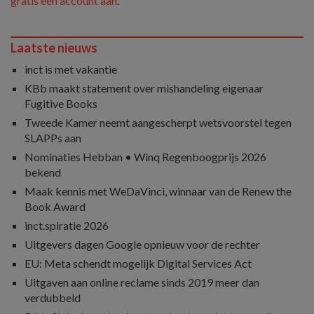
gratis een account aan
.
Laatste nieuws
inct is met vakantie
KBb maakt statement over mishandeling eigenaar
Fugitive Books
Tweede Kamer neemt aangescherpt wetsvoorstel tegen
SLAPPs aan
Nominaties Hebban • Winq Regenboogprijs 2026
bekend
Maak kennis met WeDaVinci, winnaar van de Renew the
Book Award
inct.spiratie 2026
Uitgevers dagen Google opnieuw voor de rechter
EU: Meta schendt mogelijk Digital Services Act
Uitgaven aan online reclame sinds 2019 meer dan
verdubbeld