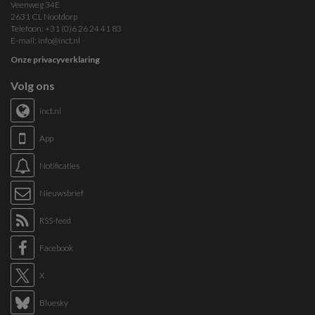
Veenweg 34E
2631 CL Nootdorp
Telefoon: +31 (0)6 26 24 41 83
E-mail:
info@inct.nl
Onze privacyverklaring
Volg ons
inct.nl
App
Notificaties
Nieuwsbrief
RSS-feed
Facebook
X
Bluesky