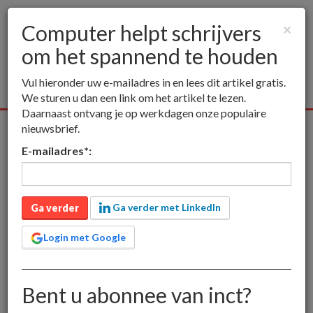
Computer helpt schrijvers
×
om het spannend te houden
Togg
navig
Vul hieronder uw e-mailadres in en lees dit artikel gratis.
We sturen u dan een link om het artikel te lezen.
Daarnaast ontvang je op werkdagen onze populaire
nieuwsbrief.
Alle media
Publieksmedia
Vakmedia
Educatieve medi
E-mailadres
*
:
inct
Computer helpt schrijvers om het spannend te houden
Computer helpt schrijvers
Ga verder met LinkedIn
Ga verder
om het spannend te
houden
Login met Google
Bent u abonnee van inct?