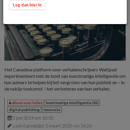
Log dan hier in
Het Canadese platform voor verhalenschrijvers Wattpad
experimenteert met de inzet van kunstmatige intelligentie om
hun auteurs te helpen bij het vergroten van hun publiek en – in
de nabije toekomst – het verbeteren van hun verhalen.
alleen voor leden
kunstmatige intelligentie (AI)
digital publishing
innovatie
5 juni 2019 om 10:50
Laatst gewijzigd: 5 maart 2020 om 16:26