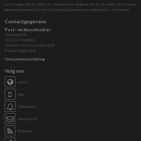
inct is opgericht in 2002 als 'vakblad voor uitgeven en ict' en heeft zich in haar
bestaan ontwikkeld tot een full service aanbieder van vakkennis en -informatie.
Contactgegevens
Post- en bezoekadres
Veenweg 34E
2631 CL Nootdorp
Telefoon: +31 (0)6 26 24 41 83
E-mail:
info@inct.nl
Onze privacyverklaring
Volg ons
inct.nl
App
Notificaties
Nieuwsbrief
RSS-feed