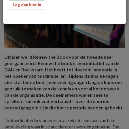
Log dan hier in
Dit jaar werd Renew the Book voor de tweede keer
georganiseerd. Renew the book is een initiatief van de
GAU en Rockstart. Het heeft tot doel om innovatie in
het boekenvak te stimuleren. Tijdens de finale kregen
vier startende bedrijven veertig dagen lang de kans om
gebruik te maken van de kennis en vooral het netwerk
van de organisatie. De deelnemers waren zeer te
spreken – en ook wat verbaasd – over de enorme
vooruitgang die zij in die korte periode hadden geboekt.
De kandidaten bevinden zich alle vier in een fase van hun
ontwikkeling waarin ze accelarators worden genoemd. Dat