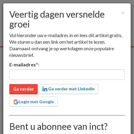
Veertig dagen versnelde
×
groei
Togg
navig
Vul hieronder uw e-mailadres in en lees dit artikel gratis.
We sturen u dan een link om het artikel te lezen.
Daarnaast ontvang je op werkdagen onze populaire
nieuwsbrief.
Alle media
Publieksmedia
Vakmedia
Educatieve media
E-mailadres
*
:
inct
Publieksmedia
Veertig dagen versnelde groei
Veertig dagen versnelde
Ga verder met LinkedIn
Ga verder
groei
Login met Google
Bent u abonnee van inct?