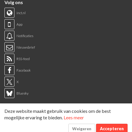
Volg ons
inct.nl
App
Notificaties
Nieuwsbrief
RSS-feed
Facebook
X
Bluesky
Links
Deze website maakt gebruik van cookies om de best
Sitemap
mogelijke ervaring te bieden.
Lees meer
Tags overzicht
Weigeren
Accepteren