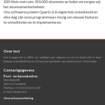
200 titels met ruim 350.000 abonnees en leden verzorgen wij
het abonnementenbeheer.
Ons softwaresysteem Quartz is in eigen huis ontwikkeld en
elke dag zijn onze programmeurs bezig om nieuwe features
te ontwikkelen en te implementeren.
Over inct
inct is opgericht in 2002 als 'vakblad voor uitgeven en ict' en heeft zich in haar
bestaan ontwikkeld tot een full service aanbieder van vakkennis en -informatie.
Contactgegevens
Post- en bezoekadres
Veenweg 34E
2631 CL Nootdorp
Telefoon: +31 (0)6 26 24 41 83
E-mail:
info@inct.nl
Onze privacyverklaring