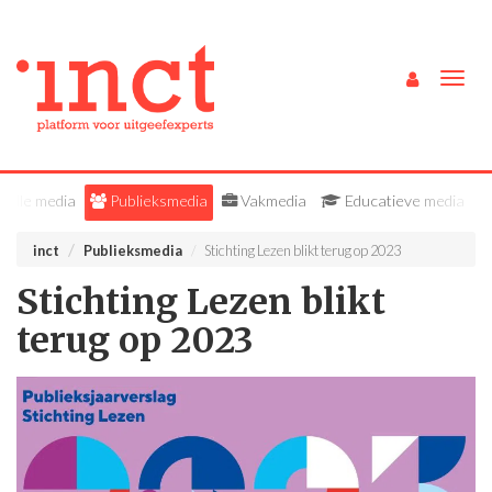
Togg
navig
Alle media
Publieksmedia
Vakmedia
Educatieve media
inct
Publieksmedia
Stichting Lezen blikt terug op 2023
Stichting Lezen blikt
terug op 2023