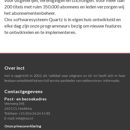
voor uitgeverijen, verenigingen en stichtingen. Voor meer dan
200 titels met ruim 350.000 abonnees en leden verzorgen wij
het abonnementenbeheer.
Ons softwaresysteem Quartz is in eigen huis ontwikkeld en
elke dag zijn onze programmeurs bezig om nieuwe features
te ontwikkelen en te implementeren.
Over inct
inct is opgericht in 2002 als 'vakblad voor uitgeven en ict' en heeft zich in haar
bestaan ontwikkeld tot een full service aanbieder van vakkennis en -informatie.
Contactgegevens
Post- en bezoekadres
Veenweg 34E
2631 CL Nootdorp
Telefoon: +31 (0)6 26 24 41 83
E-mail:
info@inct.nl
Onze privacyverklaring