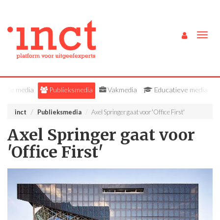
Togg
navig
Alle media
Publieksmedia
Vakmedia
Educatieve media
inct
Publieksmedia
Axel Springer gaat voor 'Office First'
Axel Springer gaat voor
'Office First'