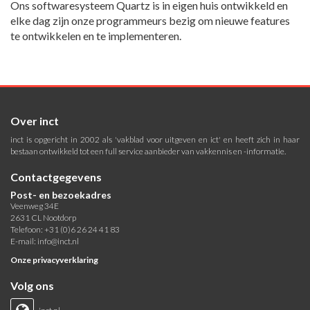
Ons softwaresysteem Quartz is in eigen huis ontwikkeld en
elke dag zijn onze programmeurs bezig om nieuwe features
te ontwikkelen en te implementeren.
Over inct
inct is opgericht in 2002 als 'vakblad voor uitgeven en ict' en heeft zich in haar
bestaan ontwikkeld tot een full service aanbieder van vakkennis en -informatie.
Contactgegevens
Post- en bezoekadres
Veenweg 34E
2631 CL Nootdorp
Telefoon: +31 (0)6 26 24 41 83
E-mail:
info@inct.nl
Onze privacyverklaring
Volg ons