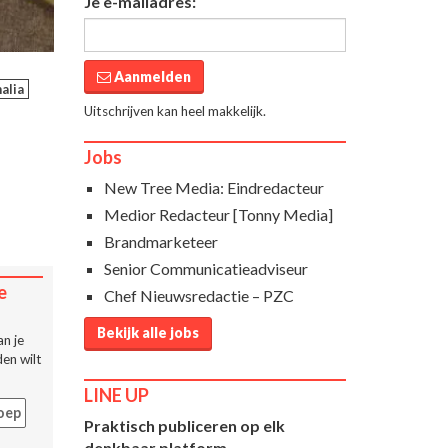
Je e-mailadres:
Aanmelden
alia
Uitschrijven kan heel makkelijk.
Jobs
New Tree Media: Eindredacteur
Medior Redacteur [Tonny Media]
Brandmarketeer
Senior Communicatieadviseur
e
Chef Nieuwsredactie – PZC
Bekijk alle jobs
n je
en wilt
LINE UP
oep
Praktisch publiceren op elk
denkbaar platform