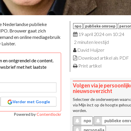
de Nederlandse publieke
npo
publieke omroep
person
NPO. Brouwer gaat zich
19 april 2024 om 10:24
demand en online mediagebruik
2 minuten leestijd
Luister.
David Huijzer
Download artikel als PDF
 in en ontgrendel de content.
Print artikel
wsbrief met het laatste
Volgen via je persoonlijk
nieuwsoverzicht
Selecteer de onderwerpen waarva
Verder met Google
via
Mijn inct
op de hoogte gehoud
worden.
Powered by
Contentlockr
npo
publieke omr
personalia