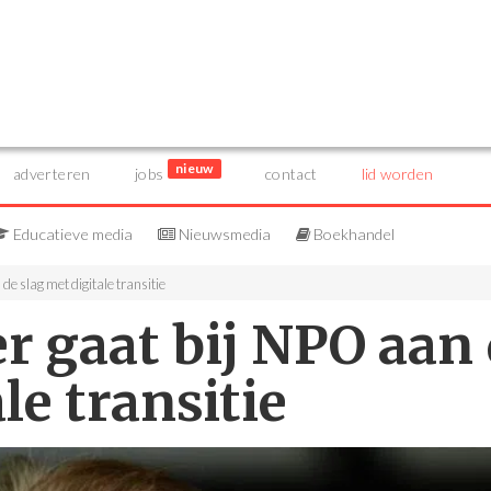
nieuw
adverteren
jobs
contact
lid worden
Educatieve media
Nieuwsmedia
Boekhandel
e slag met digitale transitie
r gaat bij NPO aan
le transitie