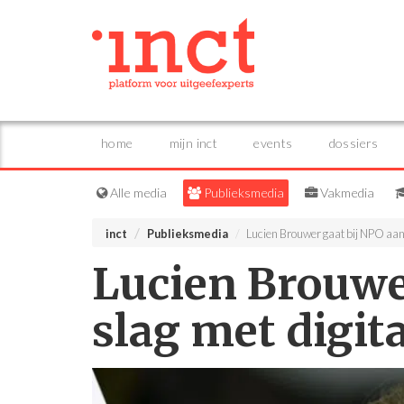
home
mijn inct
events
dossiers
Alle media
Publieksmedia
Vakmedia
inct
Publieksmedia
Lucien Brouwer gaat bij NPO aan d
Lucien Brouwe
slag met digita