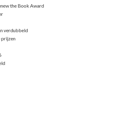
Renew the Book Award
er
an verdubbeld
 prijzen
6
eld