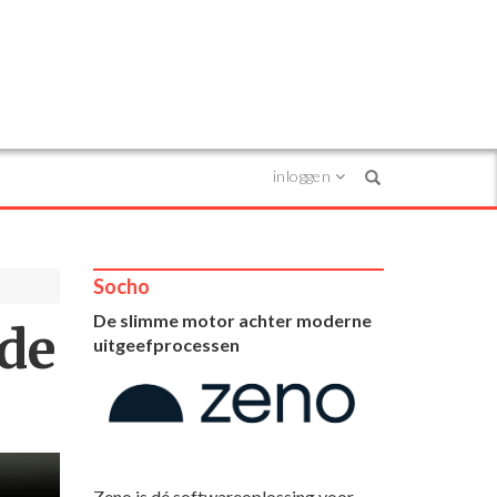
inloggen
Search
Socho
De slimme motor achter moderne
 de
uitgeefprocessen
Zeno is dé softwareoplossing voor