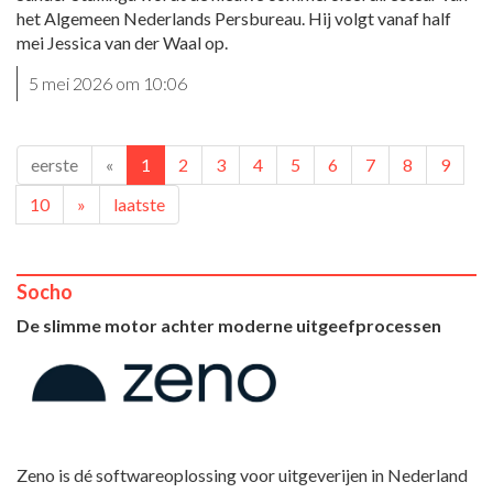
het Algemeen Nederlands Persbureau. Hij volgt vanaf half
mei Jessica van der Waal op.
5 mei 2026 om 10:06
eerste
«
1
2
3
4
5
6
7
8
9
10
»
laatste
Socho
De slimme motor achter moderne uitgeefprocessen
Zeno is dé softwareoplossing voor uitgeverijen in Nederland