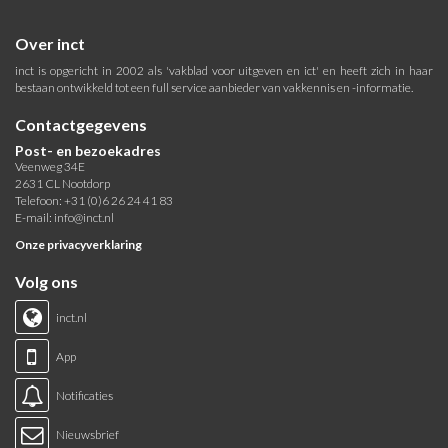
Over inct
inct is opgericht in 2002 als 'vakblad voor uitgeven en ict' en heeft zich in haar
bestaan ontwikkeld tot een full service aanbieder van vakkennis en -informatie.
Contactgegevens
Post- en bezoekadres
Veenweg 34E
2631 CL Nootdorp
Telefoon: +31 (0)6 26 24 41 83
E-mail:
info@inct.nl
Onze privacyverklaring
Volg ons
inct.nl
App
Notificaties
Nieuwsbrief