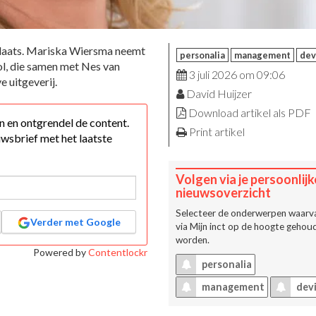
 plaats. Mariska Wiersma neemt
personalia
management
dev
ol, die samen met Nes van
3 juli 2026 om 09:06
 uitgeverij.
David Huijzer
Download artikel als PDF
 in en ontgrendel de content.
Print artikel
wsbrief met het laatste
Volgen via je persoonlijk
nieuwsoverzicht
Selecteer de onderwerpen waarva
Verder met Google
via
Mijn inct
op de hoogte gehoud
worden.
Powered by
Contentlockr
personalia
management
dev