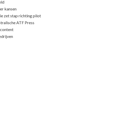
eld
eer kansen
e zet stap richting pilot
stralische ATF Press
content
edrijven