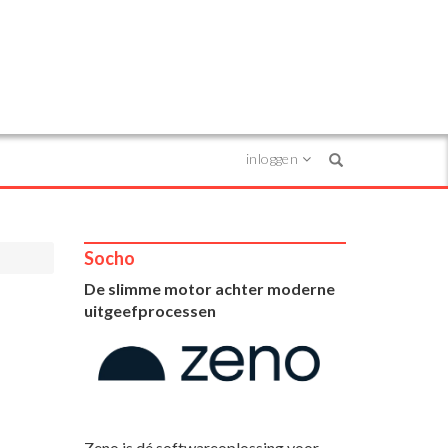
inloggen
Search
Socho
De slimme motor achter moderne
uitgeefprocessen
Zeno is dé softwareoplossing voor