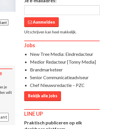
Je e-mailadres:
Aanmelden
iant
Uitschrijven kan heel makkelijk.
Jobs
New Tree Media: Eindredacteur
Medior Redacteur [Tonny Media]
Brandmarketeer
e
Senior Communicatieadviseur
Chef Nieuwsredactie – PZC
n je
en wilt
Bekijk alle jobs
LINE UP
iant
Praktisch publiceren op elk
denkbaar platform