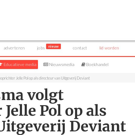
nieuw
adverteren
jobs
contact
lid worden
Educatieve media
Nieuwsmedia
Boekhandel
ichter Jelle Pol op als directeur van Uitgeverij Deviant
ma volgt
Jelle Pol op als
Uitgeverij Deviant