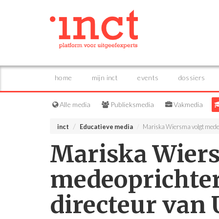
home
mijn inct
events
dossiers
Alle media
Publieksmedia
Vakmedia
inct
Educatieve media
Mariska Wiersma volgt medeopr
Mariska Wiers
medeoprichter 
directeur van 