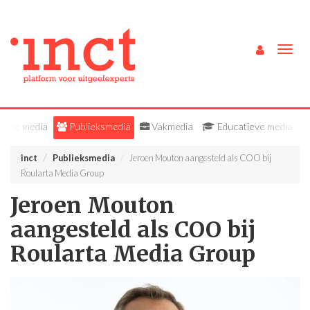
Togg
navig
Alle media
Publieksmedia
Vakmedia
Educatieve media
inct
Publieksmedia
Jeroen Mouton aangesteld als COO bij
Roularta Media Group
Jeroen Mouton
aangesteld als COO bij
Roularta Media Group