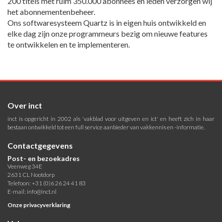
200 titels met ruim 350.000 abonnees en leden verzorgen wij
het abonnementenbeheer.
Ons softwaresysteem Quartz is in eigen huis ontwikkeld en
elke dag zijn onze programmeurs bezig om nieuwe features
te ontwikkelen en te implementeren.
Over inct
inct is opgericht in 2002 als 'vakblad voor uitgeven en ict' en heeft zich in haar
bestaan ontwikkeld tot een full service aanbieder van vakkennis en -informatie.
Contactgegevens
Post- en bezoekadres
Veenweg 34E
2631 CL Nootdorp
Telefoon: +31 (0)6 26 24 41 83
E-mail:
info@inct.nl
Onze privacyverklaring