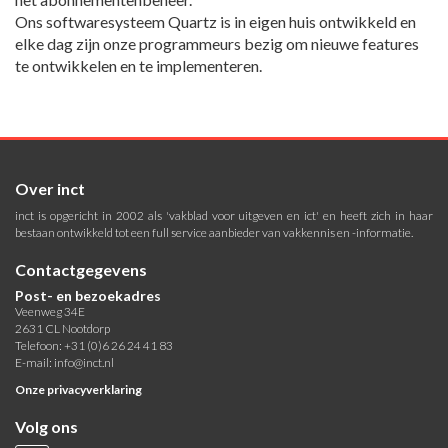
Ons softwaresysteem Quartz is in eigen huis ontwikkeld en
elke dag zijn onze programmeurs bezig om nieuwe features
te ontwikkelen en te implementeren.
Over inct
inct is opgericht in 2002 als 'vakblad voor uitgeven en ict' en heeft zich in haar
bestaan ontwikkeld tot een full service aanbieder van vakkennis en -informatie.
Contactgegevens
Post- en bezoekadres
Veenweg 34E
2631 CL Nootdorp
Telefoon: +31 (0)6 26 24 41 83
E-mail:
info@inct.nl
Onze privacyverklaring
Volg ons