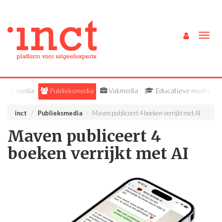
Togg
navig
Alle media
Publieksmedia
Vakmedia
Educatieve media
inct
Publieksmedia
Maven publiceert 4 boeken verrijkt met AI
Maven publiceert 4
boeken verrijkt met AI