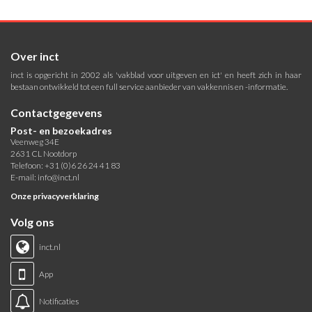
Over inct
inct is opgericht in 2002 als 'vakblad voor uitgeven en ict' en heeft zich in haar
bestaan ontwikkeld tot een full service aanbieder van vakkennis en -informatie.
Contactgegevens
Post- en bezoekadres
Veenweg 34E
2631 CL Nootdorp
Telefoon: +31 (0)6 26 24 41 83
E-mail:
info@inct.nl
Onze privacyverklaring
Volg ons
inct.nl
App
Notificaties