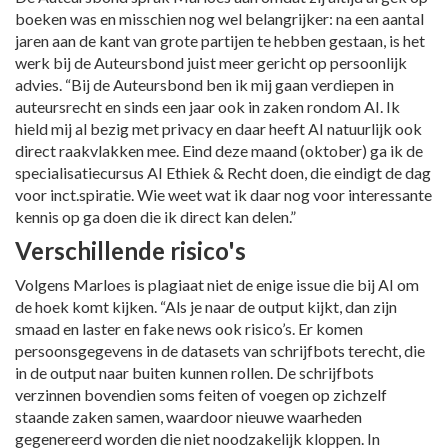
boeken was en misschien nog wel belangrijker: na een aantal
jaren aan de kant van grote partijen te hebben gestaan, is het
werk bij de Auteursbond juist meer gericht op persoonlijk
advies. “Bij de Auteursbond ben ik mij gaan verdiepen in
auteursrecht en sinds een jaar ook in zaken rondom AI. Ik
hield mij al bezig met privacy en daar heeft AI natuurlijk ook
direct raakvlakken mee. Eind deze maand (oktober) ga ik de
specialisatiecursus AI Ethiek & Recht doen, die eindigt de dag
voor inct.spiratie. Wie weet wat ik daar nog voor interessante
kennis op ga doen die ik direct kan delen.”
Verschillende risico's
Volgens Marloes is plagiaat niet de enige issue die bij AI om
de hoek komt kijken. “Als je naar de output kijkt, dan zijn
smaad en laster en fake news ook risico’s. Er komen
persoonsgegevens in de datasets van schrijfbots terecht, die
in de output naar buiten kunnen rollen. De schrijfbots
verzinnen bovendien soms feiten of voegen op zichzelf
staande zaken samen, waardoor nieuwe waarheden
gegenereerd worden die niet noodzakelijk kloppen. In