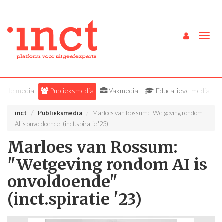
Togg
navig
Alle media
Publieksmedia
Vakmedia
Educatieve media
inct
Publieksmedia
Marloes van Rossum: "Wetgeving rondom
AI is onvoldoende" (inct.spiratie '23)
Marloes van Rossum:
"Wetgeving rondom AI is
onvoldoende"
(inct.spiratie '23)