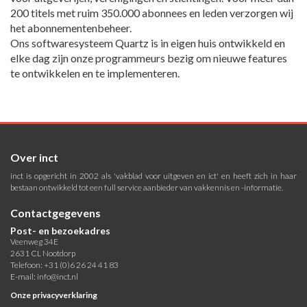
200 titels met ruim 350.000 abonnees en leden verzorgen wij
het abonnementenbeheer.
Ons softwaresysteem Quartz is in eigen huis ontwikkeld en
elke dag zijn onze programmeurs bezig om nieuwe features
te ontwikkelen en te implementeren.
Over inct
inct is opgericht in 2002 als 'vakblad voor uitgeven en ict' en heeft zich in haar
bestaan ontwikkeld tot een full service aanbieder van vakkennis en -informatie.
Contactgegevens
Post- en bezoekadres
Veenweg 34E
2631 CL Nootdorp
Telefoon: +31 (0)6 26 24 41 83
E-mail:
info@inct.nl
Onze privacyverklaring