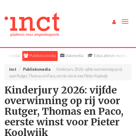
Togg
navig
Alle media
Publieksmedia
Vakmedia
Educatieve media
inct
Publieksmedia
Kinderjury 2026: vijfde overwinning op rij
voor Rutger, Thomas en Paco, eerste winst voor Pieter Koolwijk
Kinderjury 2026: vijfde
overwinning op rij voor
Rutger, Thomas en Paco,
eerste winst voor Pieter
Koolwijk