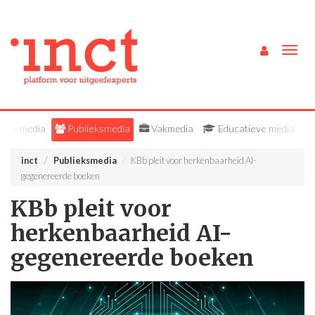
Togg
navig
Alle media
Publieksmedia
Vakmedia
Educatieve media
inct
Publieksmedia
KBb pleit voor herkenbaarheid AI-
gegenereerde boeken
KBb pleit voor
herkenbaarheid AI-
gegenereerde boeken