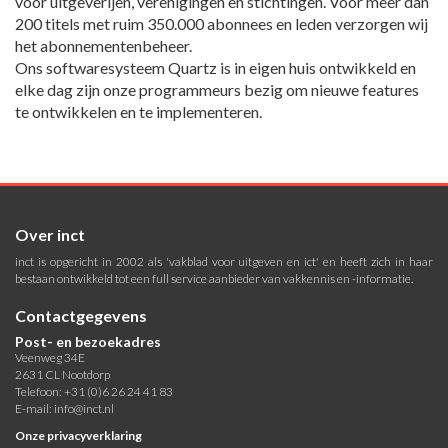
voor uitgeverijen, verenigingen en stichtingen. Voor meer dan
200 titels met ruim 350.000 abonnees en leden verzorgen wij
het abonnementenbeheer.
Ons softwaresysteem Quartz is in eigen huis ontwikkeld en
elke dag zijn onze programmeurs bezig om nieuwe features
te ontwikkelen en te implementeren.
Over inct
inct is opgericht in 2002 als 'vakblad voor uitgeven en ict' en heeft zich in haar
bestaan ontwikkeld tot een full service aanbieder van vakkennis en -informatie.
Contactgegevens
Post- en bezoekadres
Veenweg 34E
2631 CL Nootdorp
Telefoon: +31 (0)6 26 24 41 83
E-mail:
info@inct.nl
Onze privacyverklaring