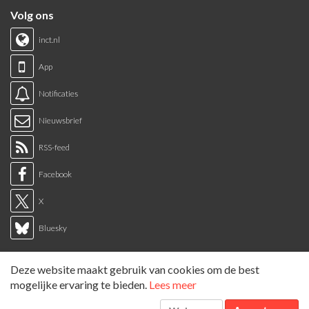
Volg ons
inct.nl
App
Notificaties
Nieuwsbrief
RSS-feed
Facebook
X
Bluesky
Links
Deze website maakt gebruik van cookies om de best
Sitemap
mogelijke ervaring te bieden.
Lees meer
Tags overzicht