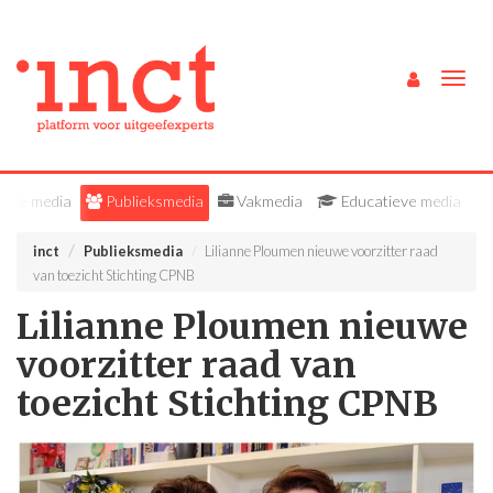
Togg
navig
Alle media
Publieksmedia
Vakmedia
Educatieve media
inct
Publieksmedia
Lilianne Ploumen nieuwe voorzitter raad
van toezicht Stichting CPNB
Lilianne Ploumen nieuwe
voorzitter raad van
toezicht Stichting CPNB