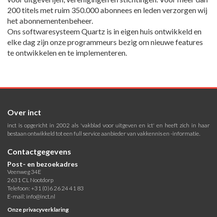
200 titels met ruim 350.000 abonnees en leden verzorgen wij
het abonnementenbeheer.
Ons softwaresysteem Quartz is in eigen huis ontwikkeld en
elke dag zijn onze programmeurs bezig om nieuwe features
te ontwikkelen en te implementeren.
Over inct
inct is opgericht in 2002 als 'vakblad voor uitgeven en ict' en heeft zich in haar
bestaan ontwikkeld tot een full service aanbieder van vakkennis en -informatie.
Contactgegevens
Post- en bezoekadres
Veenweg 34E
2631 CL Nootdorp
Telefoon: +31 (0)6 26 24 41 83
E-mail:
info@inct.nl
Onze privacyverklaring