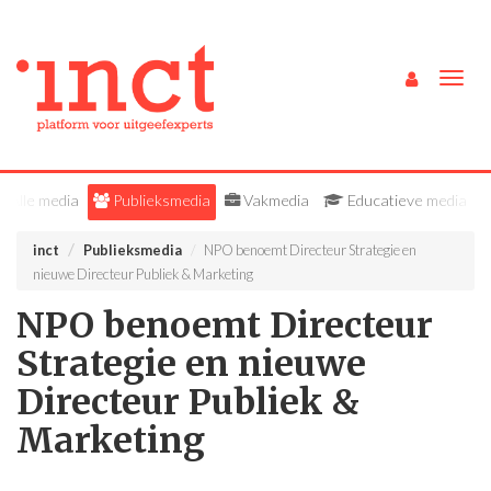
Togg
navig
Alle media
Publieksmedia
Vakmedia
Educatieve media
inct
Publieksmedia
NPO benoemt Directeur Strategie en
nieuwe Directeur Publiek & Marketing
NPO benoemt Directeur
Strategie en nieuwe
Directeur Publiek &
Marketing