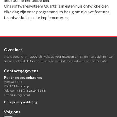
het abonnementenbeheer.
Ons softwaresysteem Quartz is in eigen huis ontwikkeld en
elke dag zijn onze programmeurs bezig om nieuwe features
te ontwikkelen en te implementeren.
Over inct
inct is opgericht in 2002 als 'vakblad voor uitgeven en ict' en heeft zich in haar
bestaan ontwikkeld tot een full service aanbieder van vakkennis en -informatie.
Contactgegevens
Post- en bezoekadres
Veenweg 34E
2631 CL Nootdorp
Telefoon: +31 (0)6 26 24 41 83
E-mail:
info@inct.nl
Onze privacyverklaring
Volg ons