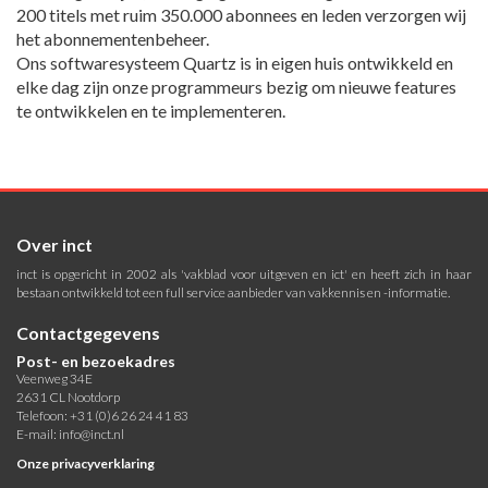
200 titels met ruim 350.000 abonnees en leden verzorgen wij
het abonnementenbeheer.
Ons softwaresysteem Quartz is in eigen huis ontwikkeld en
elke dag zijn onze programmeurs bezig om nieuwe features
te ontwikkelen en te implementeren.
Over inct
inct is opgericht in 2002 als 'vakblad voor uitgeven en ict' en heeft zich in haar
bestaan ontwikkeld tot een full service aanbieder van vakkennis en -informatie.
Contactgegevens
Post- en bezoekadres
Veenweg 34E
2631 CL Nootdorp
Telefoon: +31 (0)6 26 24 41 83
E-mail:
info@inct.nl
Onze privacyverklaring