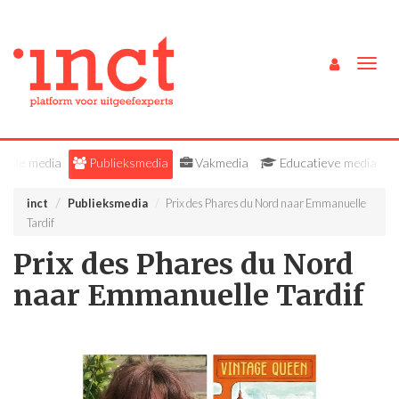
Togg
navig
Alle media
Publieksmedia
Vakmedia
Educatieve media
inct
Publieksmedia
Prix des Phares du Nord naar Emmanuelle
Tardif
Prix des Phares du Nord
naar Emmanuelle Tardif