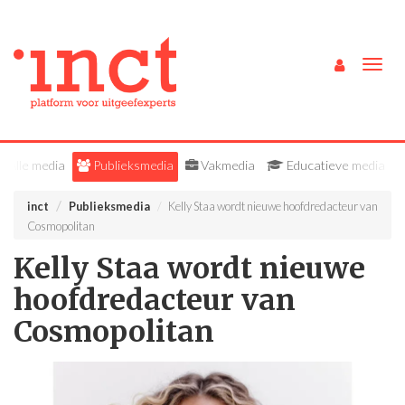
Togg
navig
Alle media
Publieksmedia
Vakmedia
Educatieve media
inct
Publieksmedia
Kelly Staa wordt nieuwe hoofdredacteur van
Cosmopolitan
Kelly Staa wordt nieuwe
hoofdredacteur van
Cosmopolitan