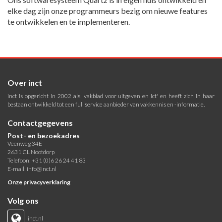
elke dag zijn onze programmeurs bezig om nieuwe features
te ontwikkelen en te implementeren.
Over inct
inct is opgericht in 2002 als 'vakblad voor uitgeven en ict' en heeft zich in haar
bestaan ontwikkeld tot een full service aanbieder van vakkennis en -informatie.
Contactgegevens
Post- en bezoekadres
Veenweg 34E
2631 CL Nootdorp
Telefoon: +31 (0)6 26 24 41 83
E-mail:
info@inct.nl
Onze privacyverklaring
Volg ons
inct.nl