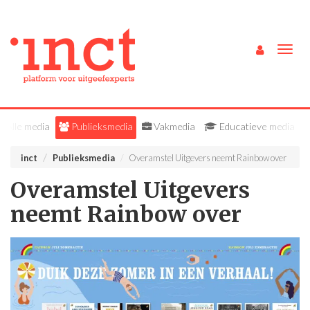
Togg
navig
Alle media
Publieksmedia
Vakmedia
Educatieve media
inct
Publieksmedia
Overamstel Uitgevers neemt Rainbow over
Overamstel Uitgevers
neemt Rainbow over