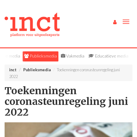
Togg
navig
Alle media
Publieksmedia
Vakmedia
Educatieve media
inct
Publieksmedia
Toekenningen coronasteunregeling juni
2022
Toekenningen
coronasteunregeling juni
2022