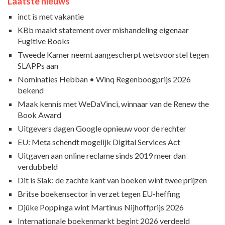
Laatste nieuws
inct is met vakantie
KBb maakt statement over mishandeling eigenaar
Fugitive Books
Tweede Kamer neemt aangescherpt wetsvoorstel tegen
SLAPPs aan
Nominaties Hebban • Winq Regenboogprijs 2026
bekend
Maak kennis met WeDaVinci, winnaar van de Renew the
Book Award
Uitgevers dagen Google opnieuw voor de rechter
EU: Meta schendt mogelijk Digital Services Act
Uitgaven aan online reclame sinds 2019 meer dan
verdubbeld
Dit is Slak: de zachte kant van boeken wint twee prijzen
Britse boekensector in verzet tegen EU-heffing
Djûke Poppinga wint Martinus Nijhoffprijs 2026
Internationale boekenmarkt begint 2026 verdeeld