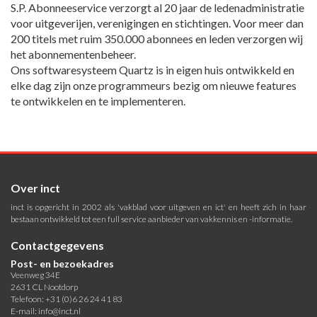
S.P. Abonneeservice verzorgt al 20 jaar de ledenadministratie
voor uitgeverijen, verenigingen en stichtingen. Voor meer dan
200 titels met ruim 350.000 abonnees en leden verzorgen wij
het abonnementenbeheer.
Ons softwaresysteem Quartz is in eigen huis ontwikkeld en
elke dag zijn onze programmeurs bezig om nieuwe features
te ontwikkelen en te implementeren.
Over inct
inct is opgericht in 2002 als 'vakblad voor uitgeven en ict' en heeft zich in haar
bestaan ontwikkeld tot een full service aanbieder van vakkennis en -informatie.
Contactgegevens
Post- en bezoekadres
Veenweg 34E
2631 CL Nootdorp
Telefoon: +31 (0)6 26 24 41 83
E-mail:
info@inct.nl