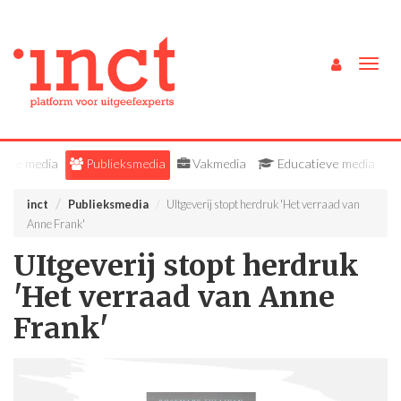
Togg
navig
Alle media
Publieksmedia
Vakmedia
Educatieve media
inct
Publieksmedia
UItgeverij stopt herdruk 'Het verraad van
Anne Frank'
UItgeverij stopt herdruk
'Het verraad van Anne
Frank'