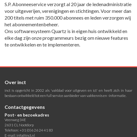
S.P. Abonneeservice verzorgt al 20 jaar de ledenadministratie
voor uitgeverijen, verenigingen en stichtingen. Voor meer dan
200 titels met ruim 350.000 abonnees en leden verzorgen wij
het abonnementenbeheer.
Ons softwaresysteem Quartz is in eigen huis ontwikkeld en
elke dag zijn onze programmeurs bezig om nieuwe features
te ontwikkelen en te implementeren.
Over inct
inct is opgericht in 2002 als 'vakblad voor uitgeven en ict' en heeft zich in haar
bestaan ontwikkeld tot een full service aanbieder van vakkennis en -informatie.
Contactgegevens
Post- en bezoekadres
Veenweg 34E
2631 CL Nootdorp
Telefoon: +31 (0)6 26 24 41 83
E-mail:
info@inct.nl