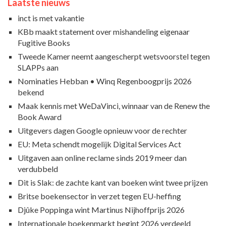
Laatste nieuws
inct is met vakantie
KBb maakt statement over mishandeling eigenaar
Fugitive Books
Tweede Kamer neemt aangescherpt wetsvoorstel tegen
SLAPPs aan
Nominaties Hebban • Winq Regenboogprijs 2026
bekend
Maak kennis met WeDaVinci, winnaar van de Renew the
Book Award
Uitgevers dagen Google opnieuw voor de rechter
EU: Meta schendt mogelijk Digital Services Act
Uitgaven aan online reclame sinds 2019 meer dan
verdubbeld
Dit is Slak: de zachte kant van boeken wint twee prijzen
Britse boekensector in verzet tegen EU-heffing
Djûke Poppinga wint Martinus Nijhoffprijs 2026
Internationale boekenmarkt begint 2026 verdeeld