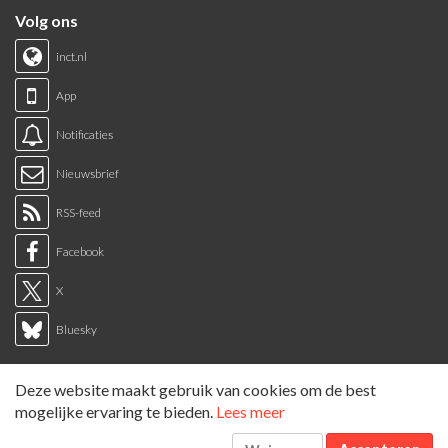
Volg ons
inct.nl
App
Notificaties
Nieuwsbrief
RSS-feed
Facebook
X
Bluesky
Links
Deze website maakt gebruik van cookies om de best
Sitemap
mogelijke ervaring te bieden.
Lees meer
Tags overzicht