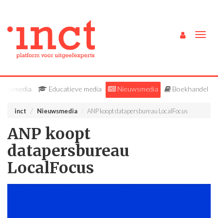
Togg
navig
Vakmedia
Educatieve media
Nieuwsmedia
Boekhandel
inct
Nieuwsmedia
ANP koopt datapersbureau LocalFocus
ANP koopt
datapersbureau
LocalFocus