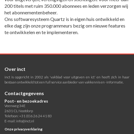
200 titels met ruim 350.000 abonnees en leden verzorgen wij
het abonnementenbeheer.
Ons softwaresysteem Quartz is in eigen huis ontwikkeld en
elke dag zijn onze programmeurs bezig om nieuwe features
te ontwikkelen en te implementeren.
Over inct
inct is opgericht in 2002 als 'vakblad voor uitgeven en ict' en heeft zich in haar
bestaan ontwikkeld tot een full service aanbieder van vakkennis en -informatie.
Contactgegevens
Post- en bezoekadres
Veenweg 34E
2631 CL Nootdorp
Telefoon: +31 (0)6 26 24 41 83
E-mail:
info@inct.nl
Onze privacyverklaring