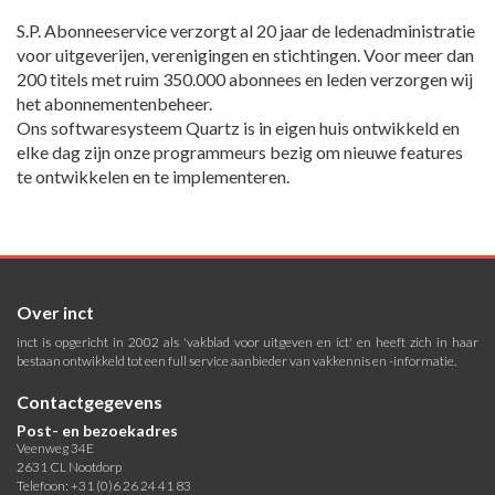
S.P. Abonneeservice verzorgt al 20 jaar de ledenadministratie
voor uitgeverijen, verenigingen en stichtingen. Voor meer dan
200 titels met ruim 350.000 abonnees en leden verzorgen wij
het abonnementenbeheer.
Ons softwaresysteem Quartz is in eigen huis ontwikkeld en
elke dag zijn onze programmeurs bezig om nieuwe features
te ontwikkelen en te implementeren.
Over inct
inct is opgericht in 2002 als 'vakblad voor uitgeven en ict' en heeft zich in haar
bestaan ontwikkeld tot een full service aanbieder van vakkennis en -informatie.
Contactgegevens
Post- en bezoekadres
Veenweg 34E
2631 CL Nootdorp
Telefoon: +31 (0)6 26 24 41 83