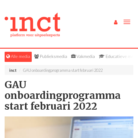
Togg
navig
Alle media
Publieksmedia
Vakmedia
Educatieve medi
inct
GAU onboardingprogramma start februari 2022
GAU
onboardingprogramma
start februari 2022