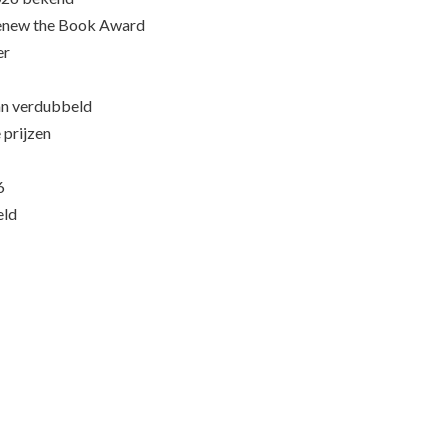
Renew the Book Award
er
an verdubbeld
 prijzen
6
eld