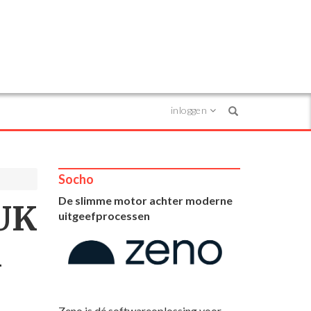
inloggen
Search
Socho
De slimme motor achter moderne
 UK
uitgeefprocessen
m
Zeno is dé softwareoplossing voor