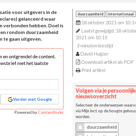
atie voor uitgevers in de
duurzaamheid
internationaal
eclares) gelanceerd waar
18 oktober 2021 om 10:1
an verbonden hebben. Doel is
Laatst gewijzigd: 18 oktob
kken rondom duurzaamheid
2021 om 10:15
 te gaan uitgeven.
3 minuten leestijd
David Huijzer
 in en ontgrendel de content.
Download artikel als PDF
wsbrief met het laatste
Print artikel
Volgen via je persoonlijk
nieuwsoverzicht
Verder met Google
Selecteer de onderwerpen waarva
via
Mijn inct
op de hoogte gehoud
Powered by
Contentlockr
worden.
duurzaamheid