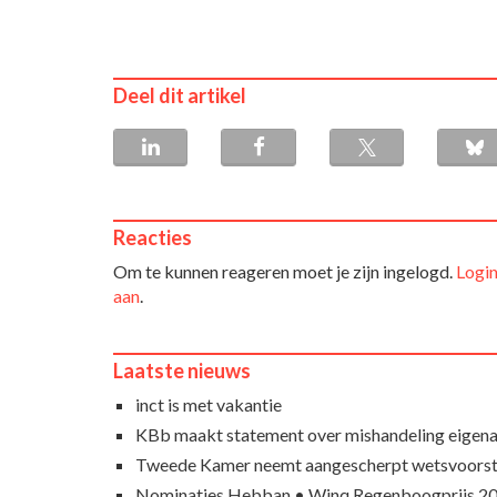
Deel dit artikel
Reacties
Om te kunnen reageren moet je zijn ingelogd.
Login
aan
.
Laatste nieuws
inct is met vakantie
KBb maakt statement over mishandeling eigena
Tweede Kamer neemt aangescherpt wetsvoorst
Nominaties Hebban • Winq Regenboogprijs 2