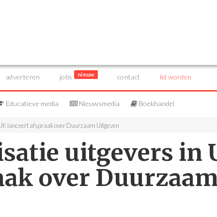
nieuw
adverteren
jobs
contact
lid worden
Educatieve media
Nieuwsmedia
Boekhandel
 UK lanceert afspraak over Duurzaam Uitgeven
satie uitgevers in
raak over Duurzaa