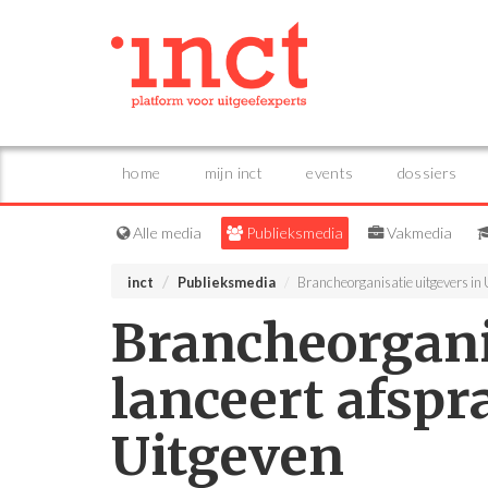
home
mijn inct
events
dossiers
Alle media
Publieksmedia
Vakmedia
inct
Publieksmedia
Brancheorganisatie uitgevers in
Brancheorgani
lanceert afsp
Uitgeven