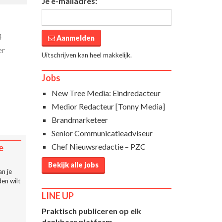
Je e-mailadres:
4
Aanmelden
er
Uitschrijven kan heel makkelijk.
Jobs
New Tree Media: Eindredacteur
Medior Redacteur [Tonny Media]
Brandmarketeer
Senior Communicatieadviseur
Chef Nieuwsredactie – PZC
e
Bekijk alle jobs
n je
en wilt
LINE UP
Praktisch publiceren op elk
denkbaar platform