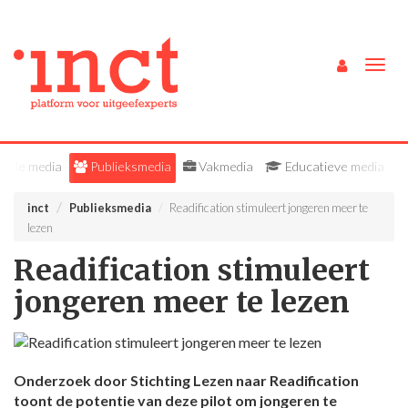
Togg
navig
Alle media
Publieksmedia
Vakmedia
Educatieve media
inct
Publieksmedia
Readification stimuleert jongeren meer te
lezen
Readification stimuleert
jongeren meer te lezen
Onderzoek door Stichting Lezen naar Readification
toont de potentie van deze pilot om jongeren te