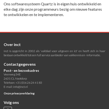
Ons softwaresysteem Quartz is in eigen huis ontwikkeld en
elke dag zijn onze programmeurs bezig om nieuwe features
te ontwikkelen en te implementeren.
Over inct
inct is opgericht in 2002 als 'vakblad voor uitgeven en ict' en heeft zich in haar
bestaan ontwikkeld tot een full service aanbieder van vakkennis en -informatie.
Contactgegevens
Post- en bezoekadres
Veenweg 34E
2631 CL Nootdorp
Telefoon: +31 (0)6 26 24 41 83
E-mail:
info@inct.nl
Onze privacyverklaring
Volg ons