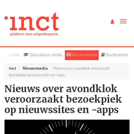
Togg
navig
Vakmedia
Educatieve media
Nieuwsmedia
Boekhandel
inct
Nieuwsmedia
Nieuws over avondklok veroorzaakt
bezoekpiek op nieuwssites en -apps
Nieuws over avondklok
veroorzaakt bezoekpiek
op nieuwssites en -apps