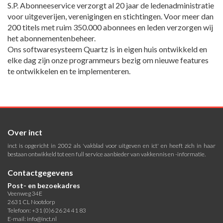
S.P. Abonneeservice verzorgt al 20 jaar de ledenadministratie
voor uitgeverijen, verenigingen en stichtingen. Voor meer dan
200 titels met ruim 350.000 abonnees en leden verzorgen wij
het abonnementenbeheer.
Ons softwaresysteem Quartz is in eigen huis ontwikkeld en
elke dag zijn onze programmeurs bezig om nieuwe features
te ontwikkelen en te implementeren.
Over inct
inct is opgericht in 2002 als 'vakblad voor uitgeven en ict' en heeft zich in haar
bestaan ontwikkeld tot een full service aanbieder van vakkennis en -informatie.
Contactgegevens
Post- en bezoekadres
Veenweg 34E
2631 CL Nootdorp
Telefoon: +31 (0)6 26 24 41 83
E-mail:
info@inct.nl