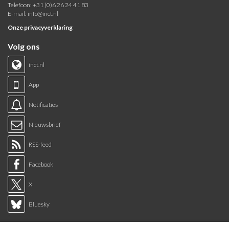
Telefoon: +31 (0)6 26 24 41 83
E-mail:
info@inct.nl
Onze privacyverklaring
Volg ons
inct.nl
App
Notificaties
Nieuwsbrief
RSS-feed
Facebook
X
Bluesky