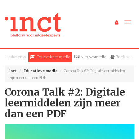
Togg
navig
Vakmedia
Educatieve media
Nieuwsmedia
Boekhandel
inct
Educatieve media
Corona Talk #2: Digitale leermiddelen
zijn meer dan een PDF
Corona Talk #2: Digitale
leermiddelen zijn meer
dan een PDF