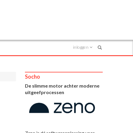
inloggen
Search
Socho
De slimme motor achter moderne
uitgeefprocessen
Zeno is dé softwareoplossing voor