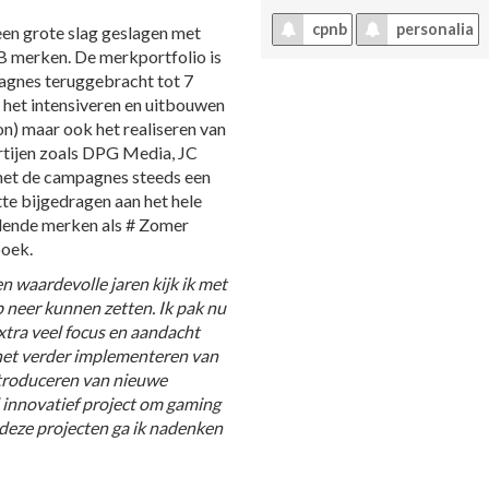
cpnb
personalia
een grote slag geslagen met
B merken. De merkportfolio is
agnes teruggebracht tot 7
 het intensiveren en uitbouwen
) maar ook het realiseren van
tijen zoals DPG Media, JC
et de campagnes steeds een
tte bijgedragen aan het hele
lende merken als # Zomer
oek.
en waardevolle jaren kijk ik met
b neer kunnen zetten. Ik pak nu
extra veel focus en aandacht
 het verder implementeren van
troduceren van nieuwe
 innovatief project om gaming
 deze projecten ga ik nadenken