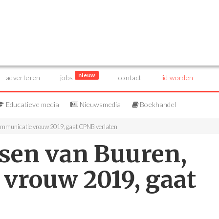
nieuw
adverteren
jobs
contact
lid worden
Educatieve media
Nieuwsmedia
Boekhandel
communicatie vrouw 2019, gaat CPNB verlaten
rsen van Buuren,
vrouw 2019, gaat