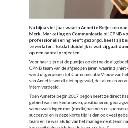
Na bijna vier jaar waarin Annette Reijersen va
Merk, Marketing en Communicatie bij CPNB vo
professionalisering heeft gezorgd, heeft zij b
te verlaten. Totdat duidelijk is wat zij gaat doe
op een aantal projecten.
Voor haar zijn dat de puntjes op de ï na de al gebo
CPNB team van de afgelopen jaren, waarin zij niet
werd uitgeroepen tot Communicatie Vrouw van het 
van Annette wordt niet opgevuld, de taken en ver
intern verdeeld.
Toen Annette begin 2017 begon heeft ze direct haa
gebied van merkenbouwen, positioneren, gedragsv
samenwerkingen met (media)partners en sponsore
succesvol en in deze korte tijd is dan ook veel ge
team en ze was als lid van het management team n
koerswijziging richting ‘de lezer centraal’.