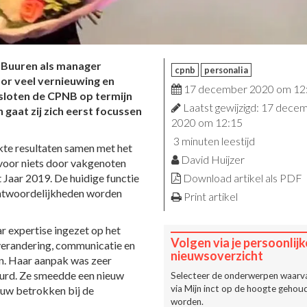
n Buuren als manager
cpnb
personalia
or veel vernieuwing en
17 december 2020 om 12
esloten de CPNB op termijn
Laatst gewijzigd: 17 dece
n gaat zij zich eerst focussen
2020 om 12:15
3 minuten leestijd
ekte resultaten samen met het
David Huijzer
 voor niets door vakgenoten
Jaar 2019. De huidige functie
Download artikel als PDF
antwoordelijkheden worden
Print artikel
r expertise ingezet op het
Volgen via je persoonlijk
erandering, communicatie en
nieuwsoverzicht
n. Haar aanpak was zeer
beurd. Ze smeedde een nieuw
Selecteer de onderwerpen waarva
via
Mijn inct
op de hoogte gehoud
auw betrokken bij de
worden.