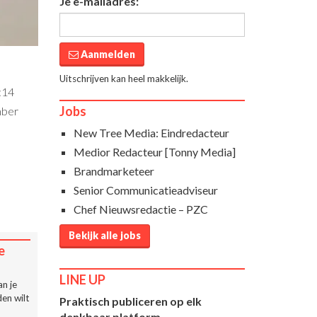
Je e-mailadres:
Aanmelden
Uitschrijven kan heel makkelijk.
:14
Jobs
mber
New Tree Media: Eindredacteur
Medior Redacteur [Tonny Media]
Brandmarketeer
Senior Communicatieadviseur
Chef Nieuwsredactie – PZC
Bekijk alle jobs
e
LINE UP
n je
en wilt
Praktisch publiceren op elk
denkbaar platform