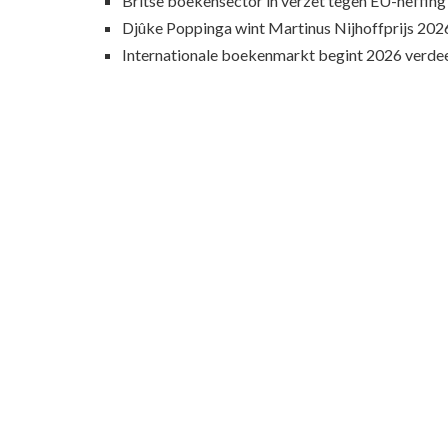
Britse boekensector in verzet tegen EU-heffing
Djûke Poppinga wint Martinus Nijhoffprijs 202
Internationale boekenmarkt begint 2026 verde