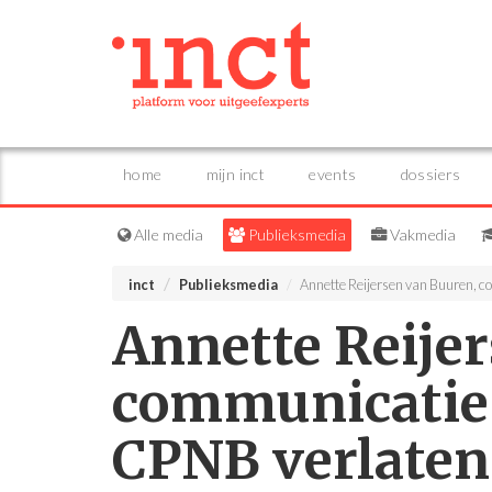
home
mijn inct
events
dossiers
Alle media
Publieksmedia
Vakmedia
inct
Publieksmedia
Annette Reijersen van Buuren, 
Annette Reije
communicatie 
CPNB verlaten