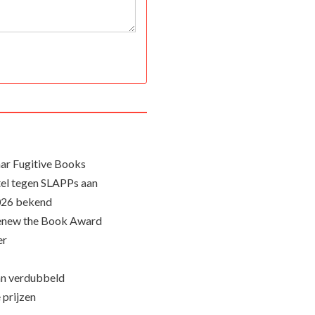
ar Fugitive Books
el tegen SLAPPs aan
026 bekend
Renew the Book Award
er
an verdubbeld
 prijzen