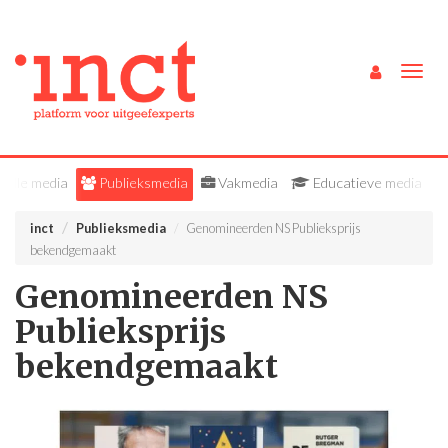
Togg
navig
Alle media
Publieksmedia
Vakmedia
Educatieve media
inct
Publieksmedia
Genomineerden NS Publieksprijs
bekendgemaakt
Genomineerden NS
Publieksprijs
bekendgemaakt