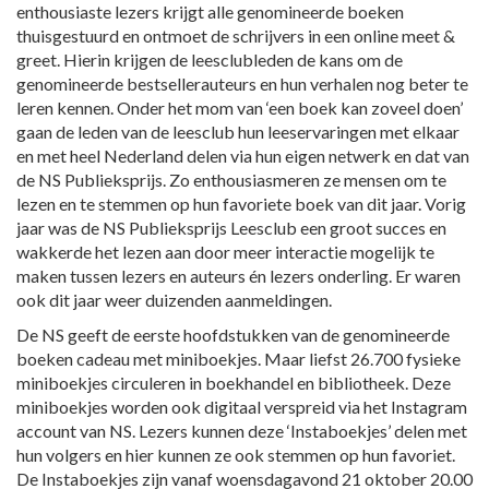
enthousiaste lezers krijgt alle genomineerde boeken
thuisgestuurd en ontmoet de schrijvers in een online meet &
greet. Hierin krijgen de leesclubleden de kans om de
genomineerde bestsellerauteurs en hun verhalen nog beter te
leren kennen. Onder het mom van ‘een boek kan zoveel doen’
gaan de leden van de leesclub hun leeservaringen met elkaar
en met heel Nederland delen via hun eigen netwerk en dat van
de NS Publieksprijs. Zo enthousiasmeren ze mensen om te
lezen en te stemmen op hun favoriete boek van dit jaar. Vorig
jaar was de NS Publieksprijs Leesclub een groot succes en
wakkerde het lezen aan door meer interactie mogelijk te
maken tussen lezers en auteurs én lezers onderling. Er waren
ook dit jaar weer duizenden aanmeldingen.
De NS geeft de eerste hoofdstukken van de genomineerde
boeken cadeau met miniboekjes. Maar liefst 26.700 fysieke
miniboekjes circuleren in boekhandel en bibliotheek. Deze
miniboekjes worden ook digitaal verspreid via het Instagram
account van NS. Lezers kunnen deze ‘Instaboekjes’ delen met
hun volgers en hier kunnen ze ook stemmen op hun favoriet.
De Instaboekjes zijn vanaf woensdagavond 21 oktober 20.00