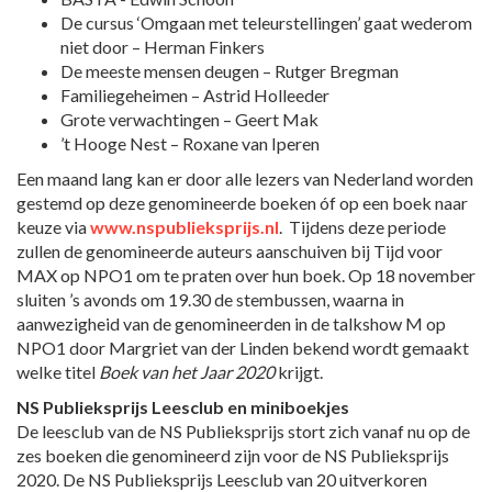
De cursus ‘Omgaan met teleurstellingen’ gaat wederom
niet door – Herman Finkers
De meeste mensen deugen – Rutger Bregman
Familiegeheimen – Astrid Holleeder
Grote verwachtingen – Geert Mak
’t Hooge Nest – Roxane van Iperen
Een maand lang kan er door alle lezers van Nederland worden
gestemd op deze genomineerde boeken óf op een boek naar
keuze via
www.nspublieksprijs.nl
. Tijdens deze periode
zullen de genomineerde auteurs aanschuiven bij Tijd voor
MAX op NPO1 om te praten over hun boek. Op 18 november
sluiten ’s avonds om 19.30 de stembussen, waarna in
aanwezigheid van de genomineerden in de talkshow M op
NPO1 door Margriet van der Linden bekend wordt gemaakt
welke titel
Boek van het Jaar 2020
krijgt.
NS Publieksprijs Leesclub en miniboekjes
De leesclub van de NS Publieksprijs stort zich vanaf nu op de
zes boeken die genomineerd zijn voor de NS Publieksprijs
2020. De NS Publieksprijs Leesclub van 20 uitverkoren