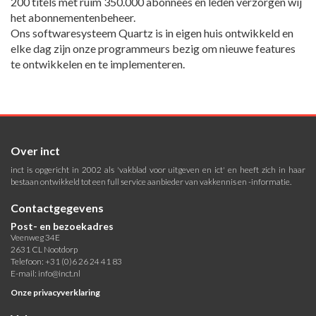
200 titels met ruim 350.000 abonnees en leden verzorgen wij
het abonnementenbeheer.
Ons softwaresysteem Quartz is in eigen huis ontwikkeld en
elke dag zijn onze programmeurs bezig om nieuwe features
te ontwikkelen en te implementeren.
Over inct
inct is opgericht in 2002 als 'vakblad voor uitgeven en ict' en heeft zich in haar
bestaan ontwikkeld tot een full service aanbieder van vakkennis en -informatie.
Contactgegevens
Post- en bezoekadres
Veenweg 34E
2631 CL Nootdorp
Telefoon: +31 (0)6 26 24 41 83
E-mail:
info@inct.nl
Onze privacyverklaring