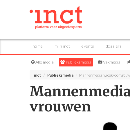
home
mijn inct
events
dossiers
Alle media
Publieksmedia
Vakmedia
inct
Publieksmedia
Mannenmedia nu ook voor vrou
Mannenmedia 
vrouwen