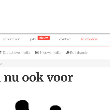
nieuw
adverteren
jobs
contact
lid worden
Educatieve media
Nieuwsmedia
Boekhandel
wen
nu ook voor