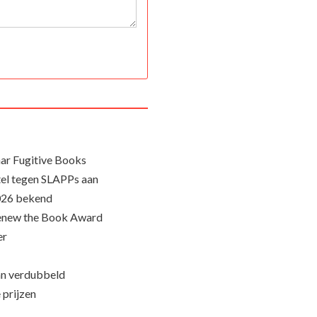
ar Fugitive Books
el tegen SLAPPs aan
026 bekend
Renew the Book Award
er
an verdubbeld
 prijzen