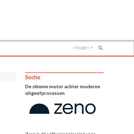
inloggen
Search
Socho
De slimme motor achter moderne
uitgeefprocessen
Zeno is dé softwareoplossing voor