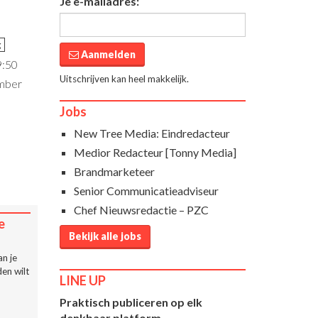
Je e-mailadres:
g
Aanmelden
9:50
Uitschrijven kan heel makkelijk.
ember
Jobs
New Tree Media: Eindredacteur
Medior Redacteur [Tonny Media]
Brandmarketeer
Senior Communicatieadviseur
Chef Nieuwsredactie – PZC
e
Bekijk alle jobs
n je
en wilt
LINE UP
Praktisch publiceren op elk
denkbaar platform