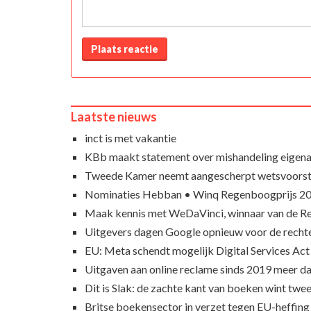
Plaats reactie
Laatste nieuws
inct is met vakantie
KBb maakt statement over mishandeling eigena
Tweede Kamer neemt aangescherpt wetsvoorst
Nominaties Hebban • Winq Regenboogprijs 2
Maak kennis met WeDaVinci, winnaar van de 
Uitgevers dagen Google opnieuw voor de recht
EU: Meta schendt mogelijk Digital Services Act
Uitgaven aan online reclame sinds 2019 meer d
Dit is Slak: de zachte kant van boeken wint twee
Britse boekensector in verzet tegen EU-heffing