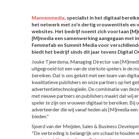
Mannenmedia
, specialist in het digitaal bere
het netwerk met zo'n dertig vrouwentitels en v
websites. Het bedrijf noemt zich voortaan [M]
[M]media een samenwerking aangegaan met i
Femmefab en Summit Media voor verschillende
biedt het bedrijf sinds dit jaar tevens Digital
Jouke Tjeerdsma, Managing Director van [M]media
uitgegroeid tot een van de sterkste spelers in de 
bereiken. Dat is ons gelukt met een team van digit
kwalitatieve publishers en onze partners op het ge
advertentietechnologieën. De combinatie van deze
met nieuwe partners en publishers maakt dat wij er
speler te zijn om vrouwen digitaal te bereiken. Bij 
adverteerder die wij vanaf heden als [M]media een
bieden."
Sjoerd van der Meijden, Sales & Business Developm
"De verbreding is belangrijk om schaal te houden 