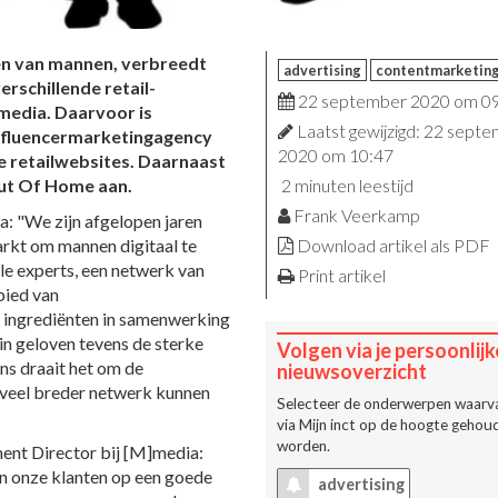
iken van mannen, verbreedt
advertising
contentmarketin
erschillende retail-
22 september 2020 om 0
media. Daarvoor is
Laatst gewijzigd: 22 sept
nfluencermarketingagency
2020 om 10:47
 retailwebsites. Daarnaast
 Out Of Home aan.
2 minuten leestijd
Frank Veerkamp
: "We zijn afgelopen jaren
markt om mannen digitaal te
Download artikel als PDF
ale experts, een netwerk van
Print artikel
bied van
 ingrediënten in samenwerking
in geloven tevens de sterke
Volgen via je persoonlijk
ons draait het om de
nieuwsoverzicht
 veel breder netwerk kunnen
Selecteer de onderwerpen waarva
via
Mijn inct
op de hoogte gehoud
worden.
ent Director bij [M]media:
en onze klanten op een goede
advertising