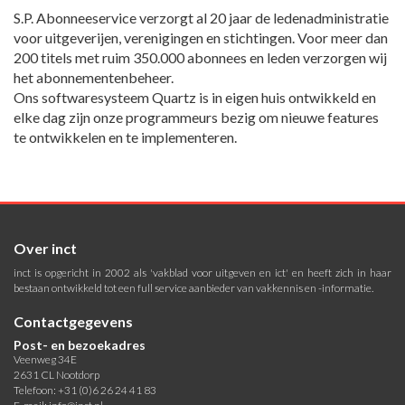
S.P. Abonneeservice verzorgt al 20 jaar de ledenadministratie
voor uitgeverijen, verenigingen en stichtingen. Voor meer dan
200 titels met ruim 350.000 abonnees en leden verzorgen wij
het abonnementenbeheer.
Ons softwaresysteem Quartz is in eigen huis ontwikkeld en
elke dag zijn onze programmeurs bezig om nieuwe features
te ontwikkelen en te implementeren.
Over inct
inct is opgericht in 2002 als 'vakblad voor uitgeven en ict' en heeft zich in haar
bestaan ontwikkeld tot een full service aanbieder van vakkennis en -informatie.
Contactgegevens
Post- en bezoekadres
Veenweg 34E
2631 CL Nootdorp
Telefoon: +31 (0)6 26 24 41 83