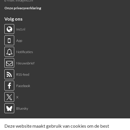
E-mail:
info@inct.nl
Onze privacyverklaring
Volg ons
inct.nl
App
Notificaties
Nieuwsbrief
RSS-feed
Facebook
X
Bluesky
Links
Deze website maakt gebruik van cookies om de best