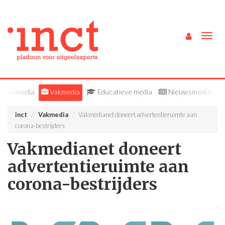
Togg
navig
lieksmedia
Vakmedia
Educatieve media
Nieuwsmedia
inct
Vakmedia
Vakmedianet doneert advertentieruimte aan
corona-bestrijders
Vakmedianet doneert
advertentieruimte aan
corona-bestrijders