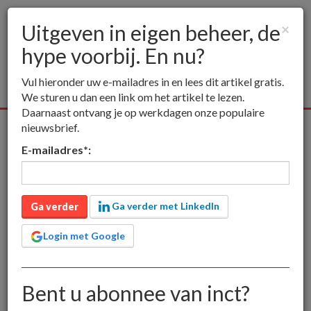
Uitgeven in eigen beheer, de
×
hype voorbij. En nu?
Togg
navig
Vul hieronder uw e-mailadres in en lees dit artikel gratis.
We sturen u dan een link om het artikel te lezen.
Daarnaast ontvang je op werkdagen onze populaire
nieuwsbrief.
Alle media
Publieksmedia
Vakmedia
Educatieve medi
E-mailadres
*
:
inct
Uitgeven in eigen beheer, de hype voorbij. En nu?
Uitgeven in eigen beheer,
Ga verder met LinkedIn
Ga verder
de hype voorbij. En nu?
Login met Google
Bent u abonnee van inct?