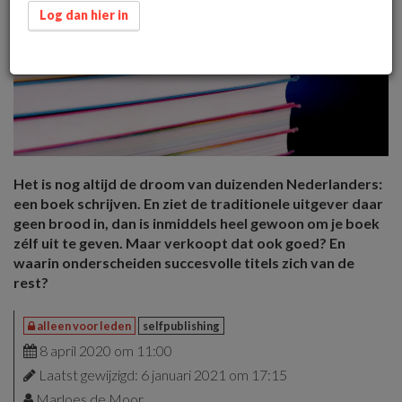
Log dan hier in
Het is nog altijd de droom van duizenden Nederlanders:
een boek schrijven. En ziet de traditionele uitgever daar
geen brood in, dan is inmiddels heel gewoon om je boek
zélf uit te geven. Maar verkoopt dat ook goed? En
waarin onderscheiden succesvolle titels zich van de
rest?
alleen voor leden
selfpublishing
8 april 2020 om 11:00
Laatst gewijzigd: 6 januari 2021 om 17:15
Marloes de Moor