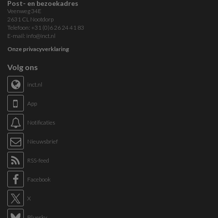
Post- en bezoekadres
Veenweg 34E
2631 CL Nootdorp
Telefoon: +31 (0)6 26 24 41 83
E-mail:
info@inct.nl
Onze privacyverklaring
Volg ons
inct.nl
App
Notificaties
Nieuwsbrief
RSS-feed
Facebook
X
Bluesky