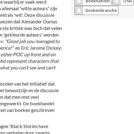
Boekhandel
USA
ie waarbij er vaak werd
allemaal 'witte auteurs' zijn
boekenbranche
d als 'wit'. Deze discussie
p wezen dat Alexander Dumas
te kritiek was toch dat velen
n 'gekleurde auteurs' werden
bv:
"Good job you managed to
erica!"
en Eric Jerome Dickey:
y other POC up front and on
ho represent characters that
what you can’t see and can’t
elen van het initiatief dat
t bewustzijn en de discussie
en dat men met veel
amengewerkt. De boekhandel
oten van boeken geschreven
ne 'Black Stories have
n om verhalen door zwarte