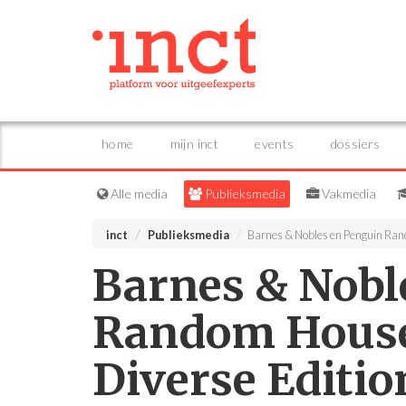
home
mijn inct
events
dossiers
Alle media
Publieksmedia
Vakmedia
inct
Publieksmedia
Barnes & Nobles en Penguin Rand
Barnes & Nobl
Random House 
Diverse Editio