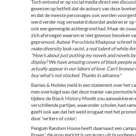
Toch ontsond er op social media direct een discuss
gewezen op hetfeit dat de auteurs van deze boeken 
en dat de meeste personages ook worden voorgestel
werd verder nog verwaterd doordat anderen er o
ook een gemengde achtergrond had. Maar de zwaars
zich afvroegen waarom er niet gewoon beoeken va
gepromoot. Auteur Porochista Khakpour schreef 
make diversity look racist, a real talent of white Am
"How’s about just putting my novels and novels b
display? We have amazing covers of black people w
actually appear in our labors of love. Can’t browse 
buy what’s not stocked. Thanks in advance."
Barnes & Nobles meld in een statement over het canc
men overtuigd was dat deze manier van pormotie he
tijdens de Black History Month zou aanwakkeren 
verschillende partijen, waaronder scholen, had s
geeft ook aan dat het weld orogaat met het prom
door 'writers of color'.
Penguin Random House heeft daarnaast een campag
Power' die erop gericht is om lezers uit te nodige