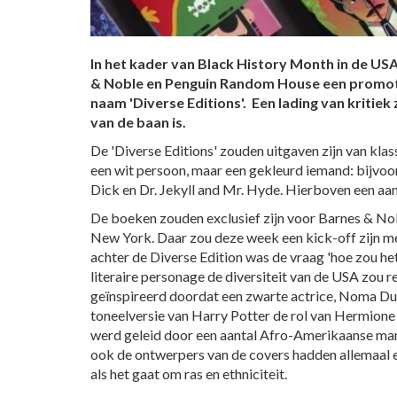
In het kader van Black History Month in de U
& Noble en Penguin Random House een promot
naam 'Diverse Editions'. Een lading van kritiek
van de baan is.
De 'Diverse Editions' zouden uitgaven zijn van klas
een wit persoon, maar een gekleurd iemand: bijvo
Dick en Dr. Jekyll and Mr. Hyde. Hierboven een aa
De boeken zouden exclusief zijn voor Barnes & Nob
New York. Daar zou deze week een kick-off zijn me
achter de Diverse Edition was de vraag 'hoe zou het z
literaire personage de diversiteit van de USA zou re
geïnspireerd doordat een zwarte actrice, Noma D
toneelversie van Harry Potter de rol van Hermione 
werd geleid door een aantal Afro-Amerikaanse man
ook de ontwerpers van de covers hadden allemaal 
als het gaat om ras en ethniciteit.