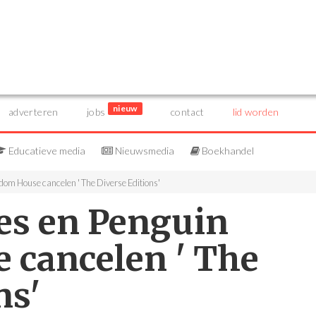
nieuw
adverteren
jobs
contact
lid worden
Educatieve media
Nieuwsmedia
Boekhandel
om House cancelen ' The Diverse Editions'
es en Penguin
cancelen ' The
ns'