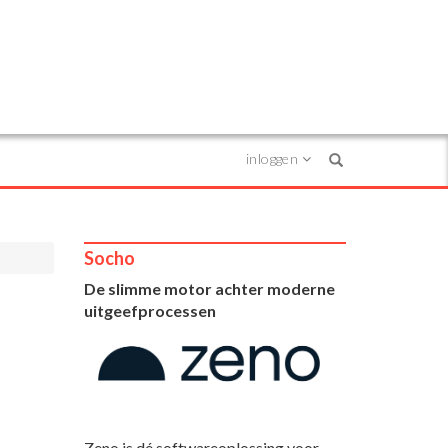
inloggen
Search
Socho
De slimme motor achter moderne
uitgeefprocessen
Zeno is dé softwareoplossing voor