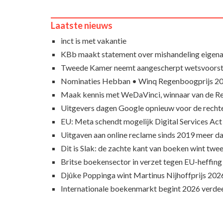
Laatste nieuws
inct is met vakantie
KBb maakt statement over mishandeling eigena
Tweede Kamer neemt aangescherpt wetsvoorst
Nominaties Hebban • Winq Regenboogprijs 2
Maak kennis met WeDaVinci, winnaar van de 
Uitgevers dagen Google opnieuw voor de recht
EU: Meta schendt mogelijk Digital Services Act
Uitgaven aan online reclame sinds 2019 meer d
Dit is Slak: de zachte kant van boeken wint twee
Britse boekensector in verzet tegen EU-heffing
Djûke Poppinga wint Martinus Nijhoffprijs 202
Internationale boekenmarkt begint 2026 verde