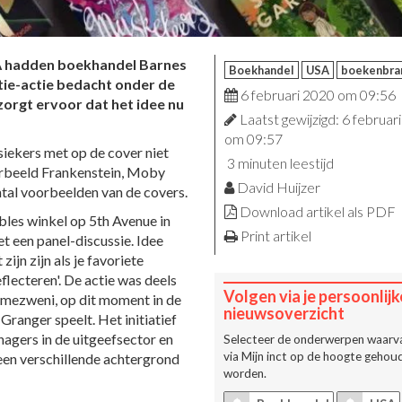
SA hadden boekhandel Barnes
Boekhandel
USA
boekenbra
ie-actie bedacht onder de
6 februari 2020 om 09:56
 zorgt ervoor dat het idee nu
Laatst gewijzigd: 6 februar
om 09:57
siekers met op de cover niet
3 minuten leestijd
orbeeld Frankenstein, Moby
David Huijzer
ntal voorbeelden van de covers.
Download artikel als PDF
les winkel op 5th Avenue in
Print artikel
t een panel-discussie. Idee
ijn zijn als je favoriete
flecteren'. De actie was deels
Volgen via je persoonlijk
umezweni, op dit moment in de
nieuwsoverzicht
Granger speelt. Het initiatief
agers in de uitgeefsector en
Selecteer de onderwerpen waarva
via
Mijn inct
op de hoogte gehoud
een verschillende achtergrond
worden.