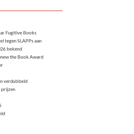
ar Fugitive Books
el tegen SLAPPs aan
026 bekend
Renew the Book Award
er
an verdubbeld
 prijzen
6
eld