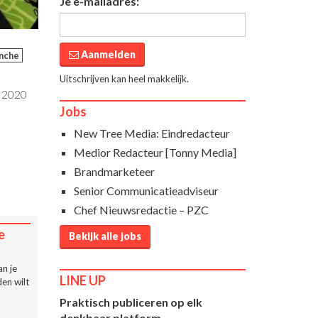
Je e-mailadres:
Aanmelden
nche
Uitschrijven kan heel makkelijk.
i 2020
Jobs
New Tree Media: Eindredacteur
Medior Redacteur [Tonny Media]
Brandmarketeer
Senior Communicatieadviseur
Chef Nieuwsredactie – PZC
e
Bekijk alle jobs
n je
LINE UP
en wilt
Praktisch publiceren op elk
denkbaar platform