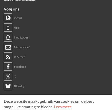
Volg ons
inct.nl
App
Notificaties
Nieuwsbrief
RSS-feed
Facebook
X
Bluesky
Links
Deze website maakt gebruik van cookies om de best
Sitemap
mogelijke ervaring te bieden.
Lees meer
Tags overzicht