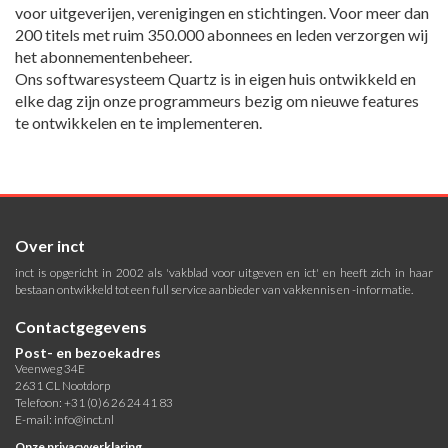
voor uitgeverijen, verenigingen en stichtingen. Voor meer dan
200 titels met ruim 350.000 abonnees en leden verzorgen wij
het abonnementenbeheer.
Ons softwaresysteem Quartz is in eigen huis ontwikkeld en
elke dag zijn onze programmeurs bezig om nieuwe features
te ontwikkelen en te implementeren.
Over inct
inct is opgericht in 2002 als 'vakblad voor uitgeven en ict' en heeft zich in haar
bestaan ontwikkeld tot een full service aanbieder van vakkennis en -informatie.
Contactgegevens
Post- en bezoekadres
Veenweg 34E
2631 CL Nootdorp
Telefoon: +31 (0)6 26 24 41 83
E-mail:
info@inct.nl
Onze privacyverklaring