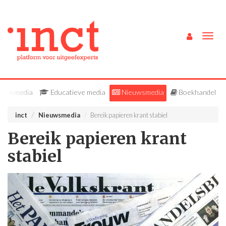
Togg
navig
Vakmedia
Educatieve media
Nieuwsmedia
Boekhandel
inct
Nieuwsmedia
Bereik papieren krant stabiel
Bereik papieren krant
stabiel