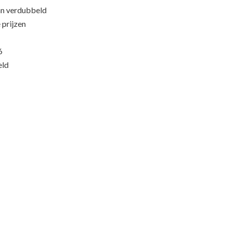
an verdubbeld
 prijzen
6
eld