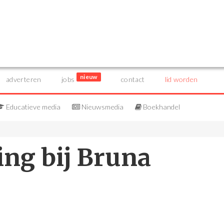
nieuw
adverteren
jobs
contact
lid worden
Educatieve media
Nieuwsmedia
Boekhandel
ing bij Bruna