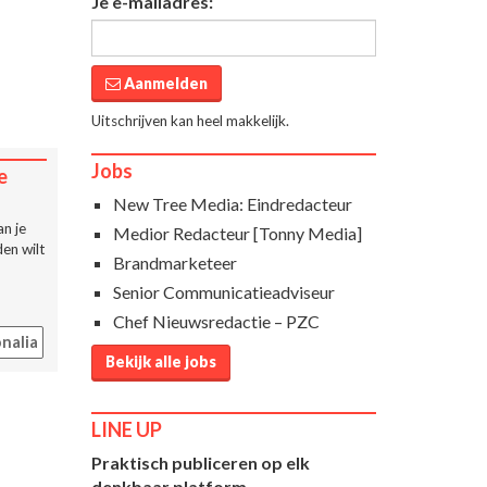
Je e-mailadres:
Aanmelden
Uitschrijven kan heel makkelijk.
Jobs
e
New Tree Media: Eindredacteur
n je
Medior Redacteur [Tonny Media]
en wilt
Brandmarketeer
Senior Communicatieadviseur
Chef Nieuwsredactie – PZC
nalia
Bekijk alle jobs
LINE UP
Praktisch publiceren op elk
denkbaar platform