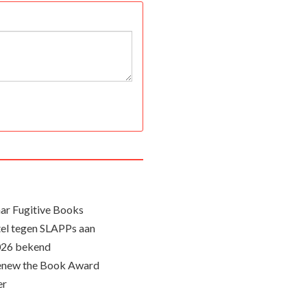
ar Fugitive Books
el tegen SLAPPs aan
026 bekend
Renew the Book Award
er