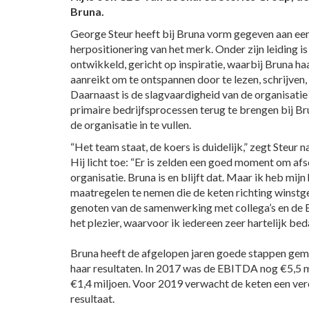
Bruna.
George Steur heeft bij Bruna vorm gegeven aan een
herpositionering van het merk. Onder zijn leiding 
ontwikkeld, gericht op inspiratie, waarbij Bruna h
aanreikt om te ontspannen door te lezen, schrijven,
Daarnaast is de slagvaardigheid van de organisatie
primaire bedrijfsprocessen terug te brengen bij Br
de organisatie in te vullen.
“Het team staat, de koers is duidelijk,” zegt Steur n
Hij licht toe: “Er is zelden een goed moment om af
organisatie. Bruna is en blijft dat. Maar ik heb mi
maatregelen te nemen die de keten richting winstge
genoten van de samenwerking met collega’s en de 
het plezier, waarvoor ik iedereen zeer hartelijk bed
Bruna heeft de afgelopen jaren goede stappen gem
haar resultaten. In 2017 was de EBITDA nog €5,5 mil
€1,4 miljoen. Voor 2019 verwacht de keten een ver
resultaat.