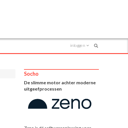
inloggen
Search
Socho
De slimme motor achter moderne
uitgeefprocessen
Zeno is dé softwareoplossing voor