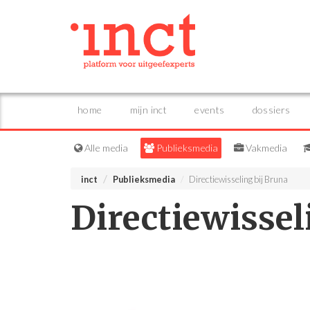
home
mijn inct
events
dossiers
Alle media
Publieksmedia
Vakmedia
inct
Publieksmedia
Directiewisseling bij Bruna
Directiewissel