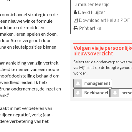
2 minuten leestijd
David Huijzer
 omnichannel strategie en de
Download artikel als PDF
is een nieuwe winkelformule
aar klanten de middelen
Print artikel
 maken, leren, spelen en doen.
 door Steur vergroot door
una en sleutelposities binnen
Volgen via je persoonlijk
nieuwsoverzicht
Selecteer de onderwerpen waarva
aar aanleiding van zijn vertrek.
via
Mijn inct
op de hoogte gehoud
scheid te nemen van een mooie
worden.
jn hoofddoelstelling behaald om
vendheid leiden. Ik heb
management
Bruna ondernemers, de inzet en
Boekhandel
perso
ank.”
aakt in het verbeteren van
joen negatief, vorig jaar -
dere verbetering van het