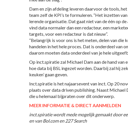
Dam en zijn afdeling leveren daarvoor de tools, het
team zelf de KPI’s te formuleren. “Het inzetten va
lerende organisatie. Dat gaat niet van de één op d
vind data normaler dan een redacteur, een markete
targets, voor een redacteur is dat nieuw”.
“Belangrijk is voor ons is het meten, delen van die
handelen in het hele proces. Dat is onderdeel van o
daarom moeten data onderdeel van je hele uitgeefb
Op inct.spiratie zal Michael Dam aan de hand van e
hoe data bij BSL ingezet worden. Daarbij zal hij zeke
keuken’ gaan geven.
Inct.spiratie is het najaarsevent van inct. Op 20 n
plaats over data driven publishing. Naast Michael 
die u helemaal bijpraten over dit onderwerp.
MEER INFORMATIE & DIRECT AANMELDEN
inct.spiratie wordt mede mogelijk gemaakt door ee
en van Bol.com en 227 Search