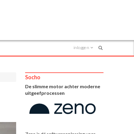
inloggen
Search
Socho
De slimme motor achter moderne
uitgeefprocessen
Zeno is dé softwareoplossing voor