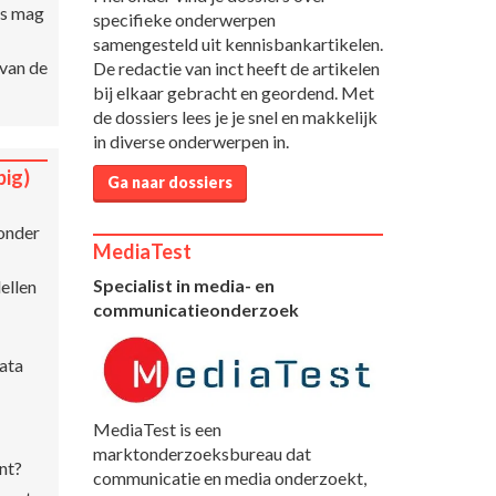
es mag
specifieke onderwerpen
samengesteld uit kennisbankartikelen.
 van de
De redactie van inct heeft de artikelen
bij elkaar gebracht en geordend. Met
de dossiers lees je je snel en makkelijk
in diverse onderwerpen in.
big)
Ga naar dossiers
 onder
MediaTest
Specialist in media- en
ellen
communicatieonderzoek
ata
MediaTest is een
marktonderzoeksbureau dat
nt?
communicatie en media onderzoekt,