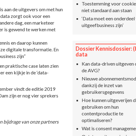
Toestemming voor cooki
 is aan de uitgevers om met hun
niet standaard aan staan
n data zorgt ook voor een
‘Data moet een onderdeel
e andere dag, een marketeer
uitgeefbusiness zijn’
er is gewend te werken met
 kennis en daarop kunnen
Dossier Kennisdossier: (
nze digitale transformatie. En
data
usiness zijn”
Kan data-driven uitgeven
en praktische case laten zien
de AVG?
r een kijkje in de ‘data-
Nieuwe abonnementsmod
dankzij de inzet van
ovember vindt de editie 2019
gebruikersgegevens
Dam zijn er nog vier sprekers
Hoe kunnen uitgeverijen d
gebruiken om hun
contentproductie te
optimaliseren?
n bijdrage van onze partners
Wat is consent manageme