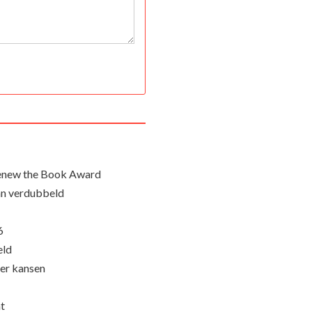
Renew the Book Award
an verdubbeld
6
eld
eer kansen
nt