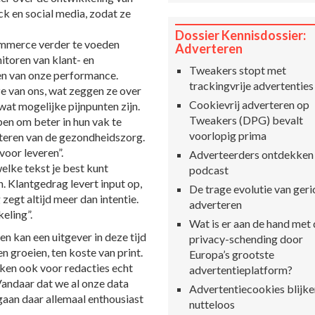
 en social media, zodat ze
Dossier Kennisdossier:
ommerce verder te voeden
Adverteren
itoren van klant- en
Tweakers stopt met
en van onze performance.
trackingvrije advertenties
ze van ons, wat zeggen ze over
Cookievrij adverteren op
wat mogelijke pijnpunten zijn.
Tweakers (DPG) bevalt
pen om beter in hun vak te
voorlopig prima
eteren van de gezondheidszorg.
voor leveren”.
Adverteerders ontdekken
elke tekst je best kunt
podcast
. Klantgedrag levert input op,
De trage evolutie van geri
zegt altijd meer dan intentie.
adverteren
eling”.
Wat is er aan de hand met
 kan een uitgever in deze tijd
privacy-schending door
n groeien, ten koste van print.
Europa’s grootste
rken ook voor redacties echt
advertentieplatform?
andaar dat we al onze data
Advertentiecookies blijke
 gaan daar allemaal enthousiast
nutteloos