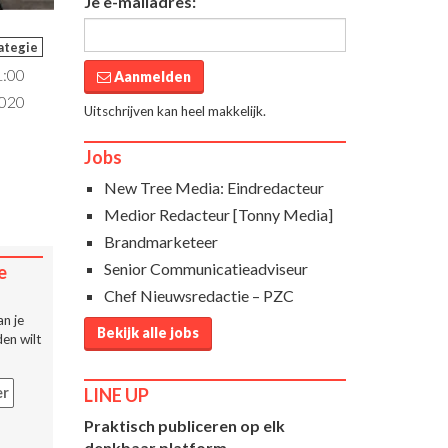
Je e-mailadres:
ategie
1:00
Aanmelden
2020
Uitschrijven kan heel makkelijk.
Jobs
New Tree Media: Eindredacteur
Medior Redacteur [Tonny Media]
Brandmarketeer
Senior Communicatieadviseur
e
Chef Nieuwsredactie – PZC
n je
Bekijk alle jobs
en wilt
LINE UP
er
Praktisch publiceren op elk
denkbaar platform