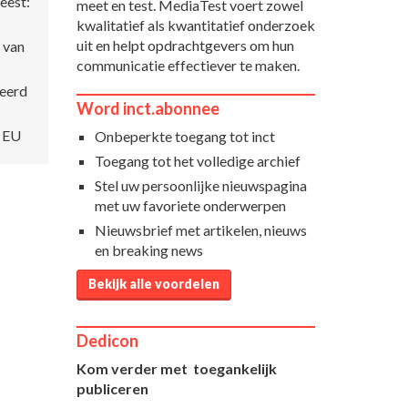
eest:
meet en test. MediaTest voert zowel
kwalitatief als kwantitatief onderzoek
uit en helpt opdrachtgevers om hun
s van
communicatie effectiever te maken.
seerd
Word inct.abonnee
e EU
Onbeperkte toegang tot inct
Toegang tot het volledige archief
Stel uw persoonlijke nieuwspagina
met uw favoriete onderwerpen
Nieuwsbrief met artikelen, nieuws
en breaking news
Bekijk alle voordelen
Dedicon
Kom verder met toegankelijk
publiceren