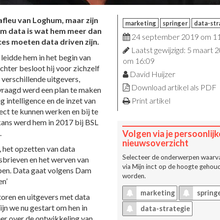
afleu van Loghum, maar zijn
marketing
springer
data-str
t om data is wat hem meer dan
24 september 2019 om 1
es moeten data driven zijn.
Laatst gewijzigd: 5 maart 
 leidde hem in het begin van
om 16:09
hter besloot hij voor zichzelf
David Huijzer
 verschillende uitgevers,
Download artikel als PDF
evraagd werd een plan te maken
 intelligence en de inzet van
Print artikel
ect te kunnen werken en bij te
e kans werd hem in 2017 bij BSL
.
Volgen via je persoonlijk
nieuwsoverzicht
, het opzetten van data
Selecteer de onderwerpen waarva
wsbrieven en het werven van
via
Mijn inct
op de hoogte gehoud
rpen. Data gaat volgens Dam
worden.
en’
marketing
spring
toren en uitgevers met data
jn we nu gestart om hen in
data-strategie
er over de ontwikkeling van