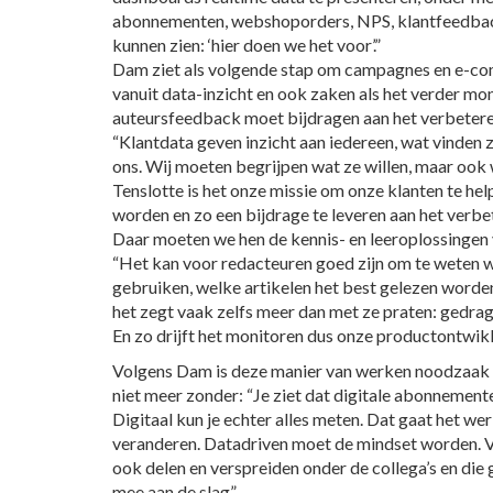
abonnementen, webshoporders, NPS, klantfeedback
kunnen zien: ‘hier doen we het voor’.”
Dam ziet als volgende stap om campagnes en e-c
vanuit data-inzicht en ook zaken als het verder mon
auteursfeedback moet bijdragen aan het verbeter
“Klantdata geven inzicht aan iedereen, wat vinden 
ons. Wij moeten begrijpen wat ze willen, maar ook 
Tenslotte is het onze missie om onze klanten te hel
worden en zo een bijdrage te leveren aan het verb
Daar moeten we hen de kennis- en leeroplossingen 
“Het kan voor redacteuren goed zijn om te weten w
gebruiken, welke artikelen het best gelezen worden
het zegt vaak zelfs meer dan met ze praten: gedrag 
En zo drijft het monitoren dus onze productontwikk
Volgens Dam is deze manier van werken noodzaak en
niet meer zonder: “Je ziet dat digitale abonnemente
Digitaal kun je echter alles meten. Dat gaat het we
veranderen. Datadriven moet de mindset worden. V
ook delen en verspreiden onder de collega’s en die
mee aan de slag”.