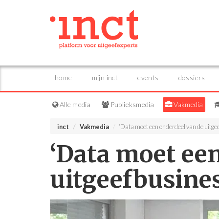
home
mijn inct
events
dossiers
Alle media
Publieksmedia
Vakmedia
inct
Vakmedia
‘Data moet een onderdeel van de uitgee
‘Data moet ee
uitgeefbusines