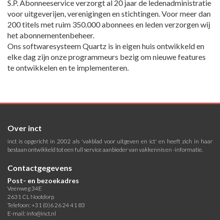
S.P. Abonneeservice verzorgt al 20 jaar de ledenadministratie
voor uitgeverijen, verenigingen en stichtingen. Voor meer dan
200 titels met ruim 350.000 abonnees en leden verzorgen wij
het abonnementenbeheer.
Ons softwaresysteem Quartz is in eigen huis ontwikkeld en
elke dag zijn onze programmeurs bezig om nieuwe features
te ontwikkelen en te implementeren.
Over inct
inct is opgericht in 2002 als 'vakblad voor uitgeven en ict' en heeft zich in haar
bestaan ontwikkeld tot een full service aanbieder van vakkennis en -informatie.
Contactgegevens
Post- en bezoekadres
Veenweg 34E
2631 CL Nootdorp
Telefoon: +31 (0)6 26 24 41 83
E-mail:
info@inct.nl