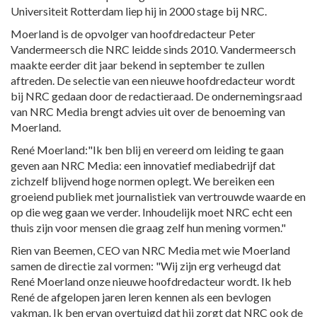
Universiteit Rotterdam liep hij in 2000 stage bij NRC.
Moerland is de opvolger van hoofdredacteur Peter
Vandermeersch die NRC leidde sinds 2010. Vandermeersch
maakte eerder dit jaar bekend in september te zullen
aftreden. De selectie van een nieuwe hoofdredacteur wordt
bij NRC gedaan door de redactieraad. De ondernemingsraad
van NRC Media brengt advies uit over de benoeming van
Moerland.
René Moerland:"Ik ben blij en vereerd om leiding te gaan
geven aan NRC Media: een innovatief mediabedrijf dat
zichzelf blijvend hoge normen oplegt. We bereiken een
groeiend publiek met journalistiek van vertrouwde waarde en
op die weg gaan we verder. Inhoudelijk moet NRC echt een
thuis zijn voor mensen die graag zelf hun mening vormen."
Rien van Beemen, CEO van NRC Media met wie Moerland
samen de directie zal vormen: "Wij zijn erg verheugd dat
René Moerland onze nieuwe hoofdredacteur wordt. Ik heb
René de afgelopen jaren leren kennen als een bevlogen
vakman. Ik ben ervan overtuigd dat hij zorgt dat NRC ook de