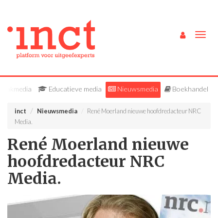
Togg
navig
Vakmedia
Educatieve media
Nieuwsmedia
Boekhandel
inct
Nieuwsmedia
René Moerland nieuwe hoofdredacteur NRC
Media.
René Moerland nieuwe
hoofdredacteur NRC
Media.