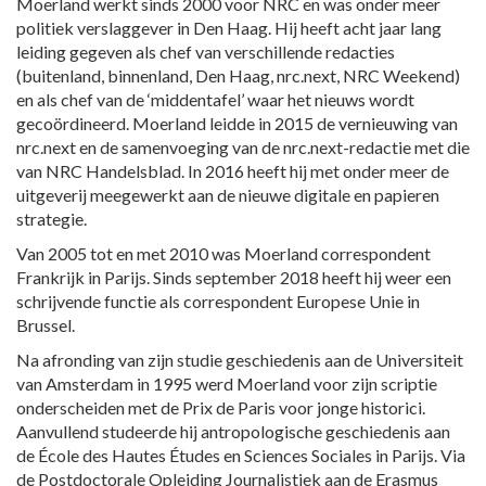
Moerland werkt sinds 2000 voor NRC en was onder meer
politiek verslaggever in Den Haag. Hij heeft acht jaar lang
leiding gegeven als chef van verschillende redacties
(buitenland, binnenland, Den Haag, nrc.next, NRC Weekend)
en als chef van de ‘middentafel’ waar het nieuws wordt
gecoördineerd. Moerland leidde in 2015 de vernieuwing van
nrc.next en de samenvoeging van de nrc.next-redactie met die
van NRC Handelsblad. In 2016 heeft hij met onder meer de
uitgeverij meegewerkt aan de nieuwe digitale en papieren
strategie.
Van 2005 tot en met 2010 was Moerland correspondent
Frankrijk in Parijs. Sinds september 2018 heeft hij weer een
schrijvende functie als correspondent Europese Unie in
Brussel.
Na afronding van zijn studie geschiedenis aan de Universiteit
van Amsterdam in 1995 werd Moerland voor zijn scriptie
onderscheiden met de Prix de Paris voor jonge historici.
Aanvullend studeerde hij antropologische geschiedenis aan
de École des Hautes Études en Sciences Sociales in Parijs. Via
de Postdoctorale Opleiding Journalistiek aan de Erasmus